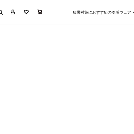
マイページ
お気に入り
買い物かご
猛暑対策におすすめの冷感ウェア