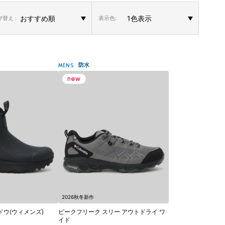
替え :
表示色:
防水
MENS
2026秋冬新作
ドウ(ウィメンズ)
ピークフリーク スリー アウトドライ ワ
イド