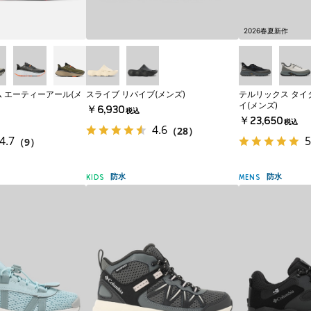
2026春夏新作
ム エーティーアール(メ
スライブ リバイブ(メンズ)
テルリックス タイ
イ(メンズ)
￥6,930
税込
￥23,650
税込
4.6
（28）
4.7
5
（9）
防水
防水
KIDS
MENS