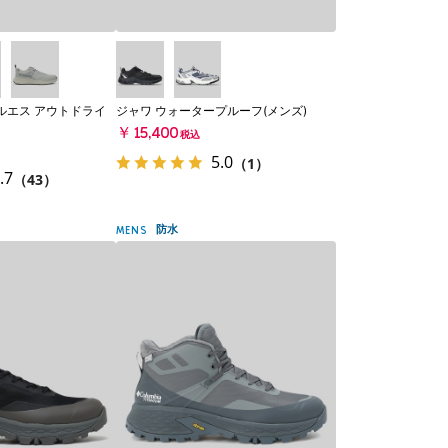
ルエス アウトドライ
ジャワ ウォータープルーフ(メンズ)
￥15,400
税込
5.0
（1）
.7
（43）
防水
MENS