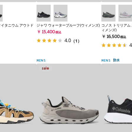
タイタニウム アウトド
ジャワ ウォータープルーフ(ウィメンズ)
コノス トリリアム
ィメンズ)
￥15,400
税込
￥16,500
税込
4.0
（1）
4
防水
MENS
MENS