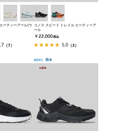
 エーティーアール(ウ
コノス スピード トレイル エーティーア
ール
￥22,000
税込
.7
5.0
（7）
（3）
防水
MENS