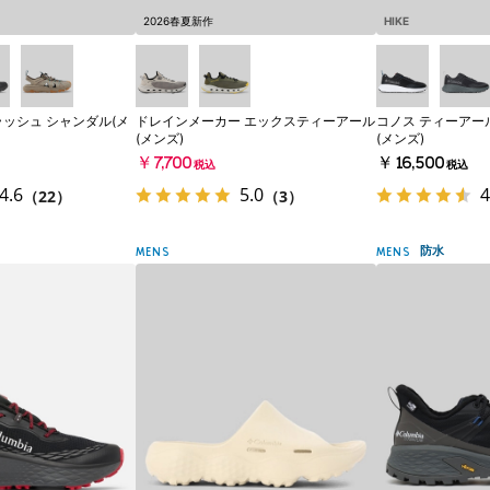
2026春夏新作
HIKE
ラッシュ シャンダル(メ
ドレインメーカー エックスティーアール
コノス ティーアー
(メンズ)
(メンズ)
￥7,700
￥16,500
税込
税込
4.6
5.0
4
（22）
（3）
防水
MENS
MENS