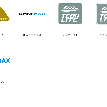
ップ
オムニマックス
テックライト
テック
ックス
ード