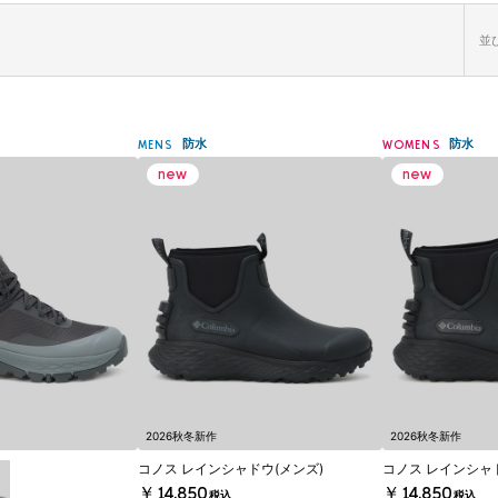
並び
防水
防水
MENS
WOMENS
2026秋冬新作
2026秋冬新作
コノス レインシャドウ(メンズ)
コノス レインシャ
￥14,850
￥14,850
税込
税込