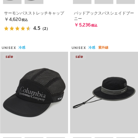
サーモンパスストレッチキャップ
バッドアックスパスシェイドブー
ニー
￥4,620
税込
￥5,236
税込
4.5
（2）
冷感
冷感
紫外線
UNISEX
UNISEX