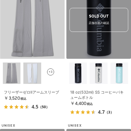
SOLD OUT
店舗在庫の確認
+3
フリーザーゼロⅡアームスリーブ
18 oz(532ml) SS コーヒーバキ
ュームボトル
￥3,520
税込
￥4,400
税込
4.5
（50）
4.7
（3）
UNISEX
UNISEX