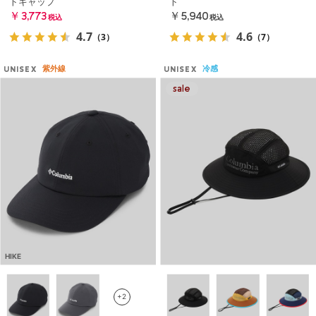
トキャップ
ト
￥3,773
￥5,940
税込
税込
4.7
4.6
（3）
（7）
紫外線
冷感
UNISEX
UNISEX
HIKE
+2