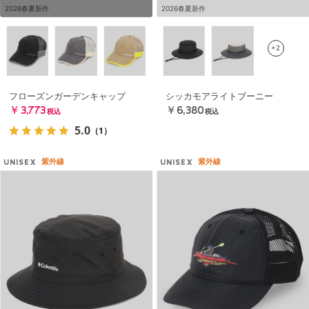
2026春夏新作
2026春夏新作
+2
フローズンガーデンキャップ
シッカモアライトブーニー
￥3,773
￥6,380
税込
税込
5.0
（1）
紫外線
紫外線
UNISEX
UNISEX