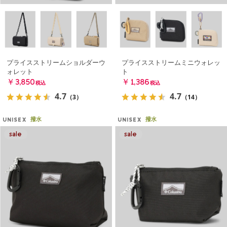
プライスストリームショルダーウ
プライスストリームミニウォレッ
ォレット
ト
￥3,850
￥1,386
税込
税込
4.7
4.7
（3）
（14）
撥水
撥水
UNISEX
UNISEX