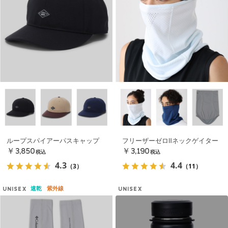
ループスパイアーパスキャップ
フリーザーゼロⅡネックゲイター
￥3,850
￥3,190
税込
税込
4.3
4.4
（3）
（11）
速乾
紫外線
UNISEX
UNISEX