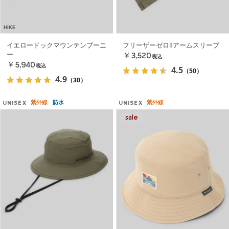
HIKE
イエロードックマウンテンブーニ
フリーザーゼロⅡアームスリーブ
ー
￥3,520
税込
￥5,940
税込
4.5
（50）
4.9
（30）
紫外線
防水
紫外線
UNISEX
UNISEX