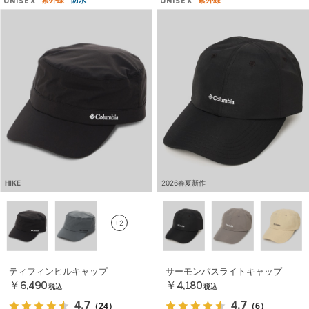
UNISEX
UNISEX
HIKE
2026春夏新作
+2
ティフィンヒルキャップ
サーモンパスライトキャップ
￥6,490
￥4,180
税込
税込
4.7
4.7
（24）
（6）