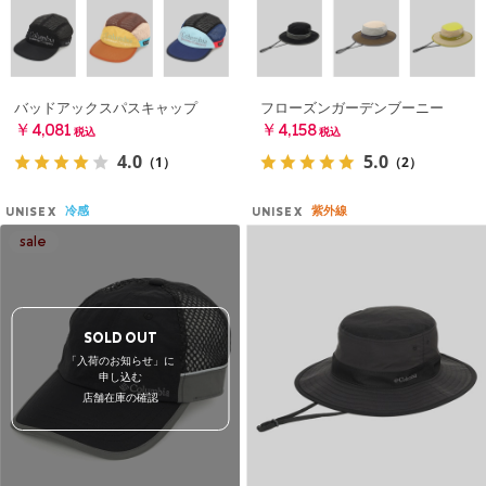
バッドアックスパスキャップ
フローズンガーデンブーニー
￥4,081
￥4,158
税込
税込
4.0
5.0
（1）
（2）
冷感
紫外線
UNISEX
UNISEX
SOLD OUT
「入荷のお知らせ」に
申し込む
店舗在庫の確認