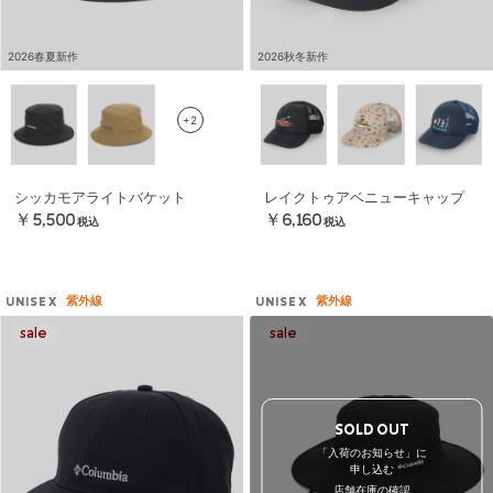
2026春夏新作
2026秋冬新作
+2
シッカモアライトバケット
レイクトゥアベニューキャップ
￥5,500
￥6,160
税込
税込
紫外線
紫外線
UNISEX
UNISEX
SOLD OUT
「入荷のお知らせ」に
申し込む
店舗在庫の確認