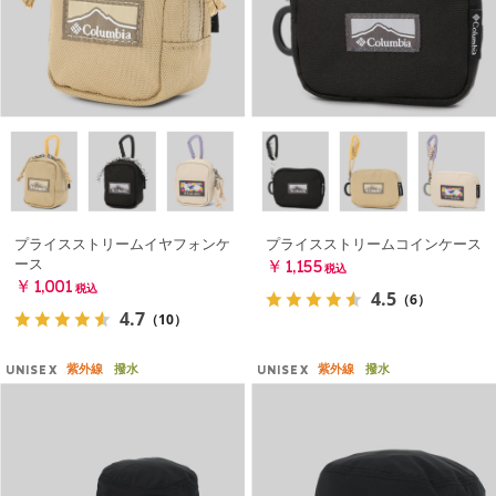
プライスストリームイヤフォンケ
プライスストリームコインケース
ース
￥1,155
税込
￥1,001
税込
4.5
（6）
4.7
（10）
紫外線
撥水
紫外線
撥水
UNISEX
UNISEX