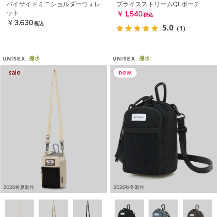
バイサイドミニショルダーウォレ
プライスストリームQLポーチ
ット
￥1,540
税込
￥3,630
税込
5.0
（1）
撥水
撥水
UNISEX
UNISEX
2026春夏新作
2026秋冬新作