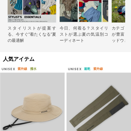
スタイリストが提案す
今日、何着る？スタイリ
カテゴリ
る、今すぐ“着たくなる”夏
ストが選ぶ夏の気温別コ
が豊富な
の最適解
ーディネート
ッドウェ
人気アイテム
紫外線
撥水
速乾
紫外線
UNISEX
UNISEX