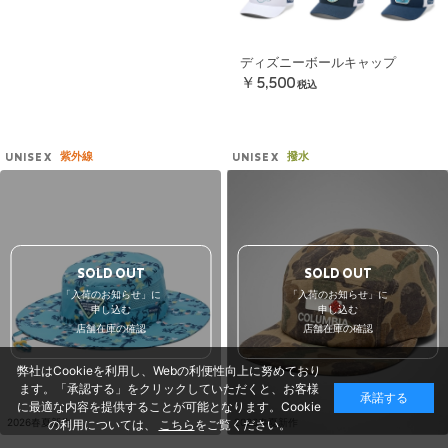
ディズニーボールキャップ
￥5,500
税込
紫外線
撥水
UNISEX
UNISEX
SOLD OUT
SOLD OUT
「入荷のお知らせ」に
「入荷のお知らせ」に
申し込む
申し込む
店舗在庫の確認
店舗在庫の確認
弊社はCookieを利用し、Webの利便性向上に努めており
ます。「承認する」をクリックしていただくと、お客様
承諾する
に最適な内容を提供することが可能となります。Cookie
2026春夏新作
2026春夏新作
の利用については、
こちら
をご覧ください。