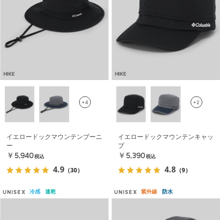
HIKE
HIKE
+4
+2
イエロードックマウンテンブーニ
イエロードックマウンテンキャッ
ー
プ
￥5,940
￥5,390
税込
税込
4.9
4.8
（30）
（9）
冷感
速乾
紫外線
防水
UNISEX
UNISEX