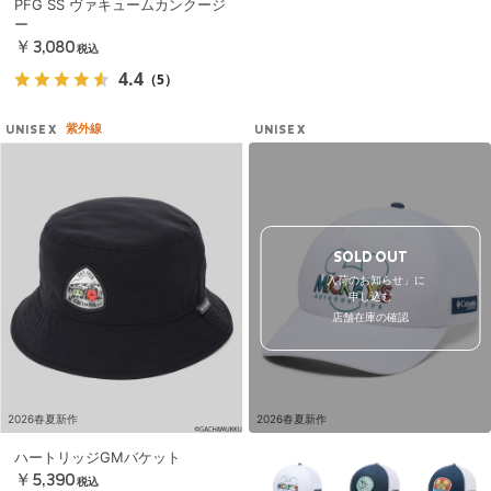
PFG SS ヴァキュームカンクージ
ー
￥3,080
税込
4.4
（5）
紫外線
UNISEX
UNISEX
SOLD OUT
「入荷のお知らせ」に
申し込む
店舗在庫の確認
2026春夏新作
2026春夏新作
ハートリッジGMバケット
￥5,390
税込