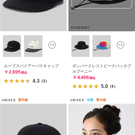
2026春夏新作
+3
+2
ループスパイアーパスキャップ
ボンバークレストピークパッカブ
ルブーニー
￥2,695
税込
￥4,466
税込
4.3
（3）
5.0
（5）
紫外線
冷感
紫外線
UNISEX
UNISEX