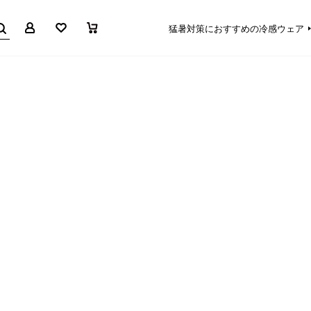
マイページ
お気に入り
買い物かご
猛暑対策におすすめの冷感ウェア