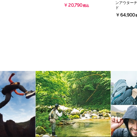
ンアウター
￥20,790
税込
ド
￥64,900