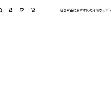
マイページ
お気に入り
買い物かご
猛暑対策におすすめの冷感ウェア