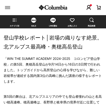
カテゴリ別
SALE
LINE通知
お気に入り
商品検索
登山学校レポート│岩場の織りなす絶景。
北アルプス最高峰・奥穂高岳登山
「WIN THE SUMMIT ACADEMY 2024-2025 コロンビア登山学
校」の第5回、奥穂高岳登山が9月14日から16日の3日間で行われ
ました。トップガイドから高所登山の心得を学びながら、難しい
岩稜帯が連続する国内第3位の高峰に挑んだ講座の様子をレポート
します。
第5回の舞台は、北アルプスエリアの中でも登山者憧れの山と名高
い穂高連峰。穂高連峰は、長野県と岐阜県の境界付近に位置して