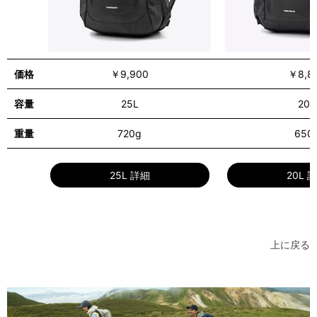
価格
￥9,900
￥8,8
容量
25L
20L
重量
720g
650
詳細情報
25L 詳細
20L 
上に戻る