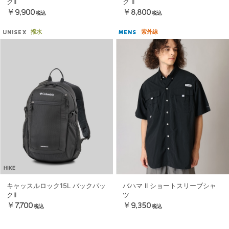
クII
ク II
￥9,900
￥8,800
税込
税込
撥水
紫外線
UNISEX
MENS
HIKE
キャッスルロック15L バックパッ
バハマ II ショートスリーブシャ
クII
ツ
￥7,700
￥9,350
税込
税込