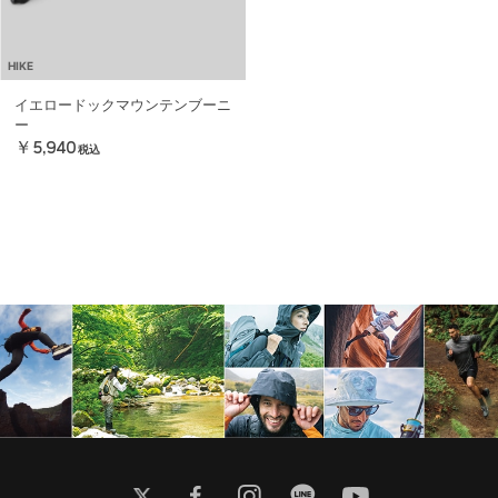
HIKE
イエロードックマウンテンブーニ
ー
￥5,940
税込
twitter
facebook
instagram
line
youtube