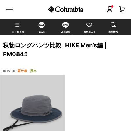
カテゴリ別
SALE
LINE通知
お気に入り
商品検索
秋物ロングパンツ比較│HIKE Men’s編 |
PM0845
紫外線
撥水
UNISEX