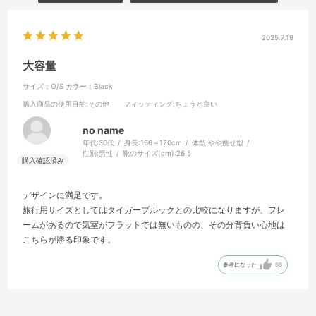
2025.7.18
大容量
サイズ：O/S
カラー：Black
購入商品の使用目的
:その他
フィッティング
:ちょうど良い
no name
年代:
30代
身長:
166～170cm
体型:
やや痩せ型
性別:
男性
靴のサイズ(cm):
26.5
デザインに満足です。
旅行用サイズとしてはタイガーブルックとの比較になりますが、フレ
ームがあるので気室がフラットでは無いものの、その分背負い心地は
こちらが勝る印象です。
参考になった
86