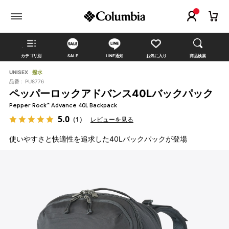
カテゴリ別
SALE
LINE通知
お気に入り
商品検索
UNISEX
撥水
品番 :
PU8776
ペッパーロックアドバンス40Lバックパック
Pepper Rock™ Advance 40L Backpack
5.0
（1）
レビューを見る
使いやすさと快適性を追求した40Lバックパックが登場