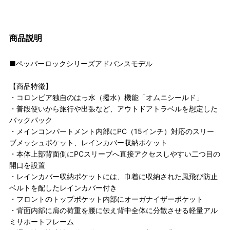
商品説明
■ペッパーロックシリーズアドバンスモデル
【商品特徴】
・コロンビア独自のはっ水（撥水）機能「オムニシールド」
・普段使いから旅行や出張など、アウトドアトラベルを想定した
バックパック
・メインコンパートメント内部にPC（15インチ）対応のスリー
ブメッシュポケット、レインカバー収納ポケット
・本体上部背面側にPCスリーブへ直接アクセスしやすい二つ目の
開口を設置
・レインカバー収納ポケットには、巾着に収納された風飛び防止
ベルトを配したレインカバー付き
・フロントのトップポケット内部にオーガナイザーポケット
・背面内部に肩の荷重を腰に伝え背中全体に分散させる軽量アル
ミサポートフレーム