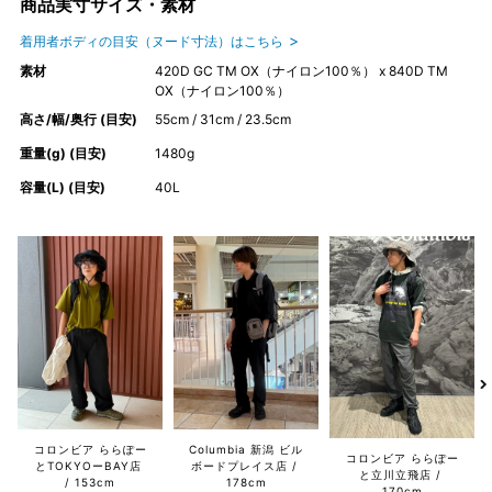
商品実寸サイズ・素材
着用者ボディの目安（ヌード寸法）はこちら
素材
420D GC TM OX（ナイロン100％） x 840D TM
OX（ナイロン100％）
高さ/幅/奥行 (目安)
55cm / 31cm / 23.5cm
重量(g) (目安)
1480g
容量(L) (目安)
40L
コロンビア ららぽー
Columbia 新潟 ビル
コロンビア ららぽー
とTOKYOーBAY店
ボードプレイス店
と立川立飛店
153cm
178cm
170cm