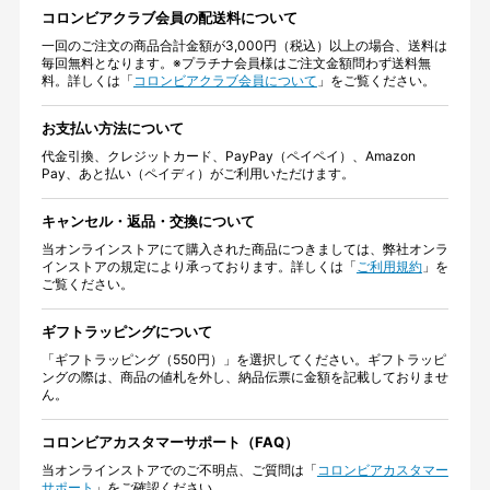
コロンビアクラブ会員の配送料について
一回のご注文の商品合計金額が3,000円（税込）以上の場合、送料は
毎回無料となります。※プラチナ会員様はご注文金額問わず送料無
料。詳しくは「
コロンビアクラブ会員について
」をご覧ください。
お支払い方法について
代金引換、クレジットカード、PayPay（ペイペイ）、Amazon
Pay、あと払い（ペイディ）がご利用いただけます。
キャンセル・返品・交換について
当オンラインストアにて購入された商品につきましては、弊社オンラ
インストアの規定により承っております。詳しくは「
ご利用規約
」を
ご覧ください。
ギフトラッピングについて
「ギフトラッピング（550円）」を選択してください。ギフトラッピ
ングの際は、商品の値札を外し、納品伝票に金額を記載しておりませ
ん。
コロンビアカスタマーサポート（FAQ）
当オンラインストアでのご不明点、ご質問は「
コロンビアカスタマー
サポート
」をご確認ください。