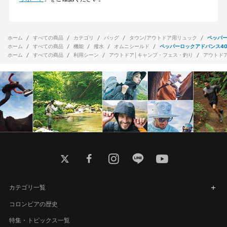
ホーム
すべての商品
カテゴリ
バッグ
タウン/アウトドア用リュック
ペッパー
ホーム
すべての商品
機能
撥水
オムニシールド
ペッパーロックアドバンス4
ホーム
すべての商品
利用シーン
アウトドア│キャンプ・フェス・釣り
アウトド
twitter
facebook
instagram
line
youtube
カテゴリ一覧
コロンビアの歴史
特集・トピックス一覧