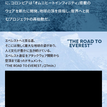
に、
コロンビアは「オムニヒートインフィニティ」搭載の
ウェアを新たに開発。
地球の頂を目指し、限界へと挑
むプロジェクトの再始動だ。
エベレストへと至る道。
そこには険しく雄大な地球の姿があり、
人と文化が豊かに生き続けている。
エベレスト遠征をアタックウェア開発から
登頂まで追ったドキュメント。
「THE ROAD TO EVEREST」（27min.）