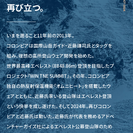
再び立つ。
いまを遡ること11年前の2013年。
コロンビアは国際山岳ガイド・近藤謙司氏とタッグを
組み、
理想の高所登山ウェア開発を始めた。
世界最高峰エベレスト（8848.86m）登頂を目指したプ
ロジェクト『WIN TNE SUMMIT』。
その年、コロンビア
独自の熱反射保温機能「オムニヒート」を搭載したウ
ェアとともに、
近藤氏率いる登山隊はエベレスト登頂
という快挙を成し遂げた。
そして2024年。再びコロン
ビアと近藤氏は動いた。
近藤氏が代表を務めるアドベ
ンチャーガイズ社によるエベレスト公募登山隊のため