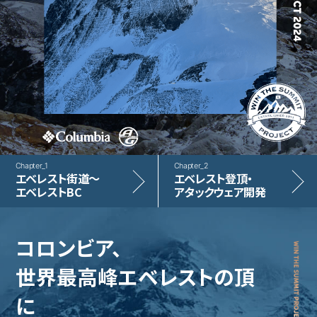
Chapter_
1
Chapter_
2
エベレスト街道～
エベレスト登頂・
エベレストBC
アタックウェア開発
コロンビア、
世界最高峰エベレストの頂
に