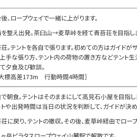
後、ロープウェイで一緒に上がります。
備を整え出発。茶臼山→麦草峠を経て青苔荘を目指しま
荘。テントを各自で張ります。初めての方はガイドがサ
の上手な張り方、テント内の荷物の置き方などテント生
して夕食及び歓談。
大標高差173m 行動時間4時間］
自で朝食。テントはそのままにして高見石小屋を目指し
ートや出発時間は当日の状況を判断して、ガイドが決め
荘に戻り、テントの撤収。その後、麦草峠経由でロープ
八ヶ岳ピラタスロープウェイ山麓駅で解散です。