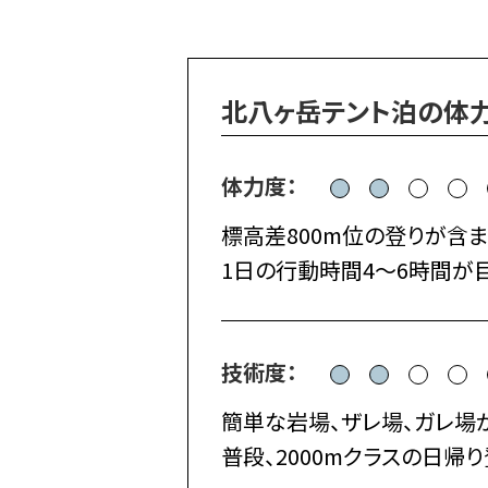
北八ヶ岳テント泊の体
体力度：
標高差800m位の登りが含ま
1日の行動時間4～6時間が
技術度：
簡単な岩場、ザレ場、ガレ場
普段、2000mクラスの日帰