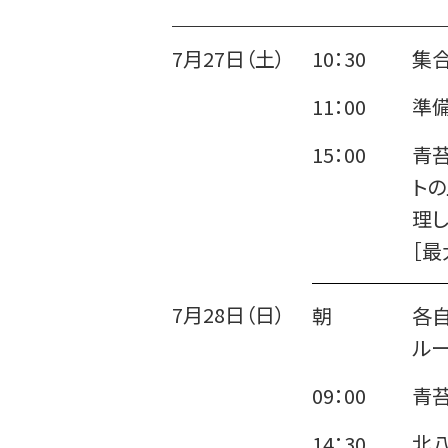
7月27日（土）
10：30
集合
11：00
準
15：00
青苔
ト
理
［最
7月28日（日）
朝
各
ル
09：00
青苔
14：30
北