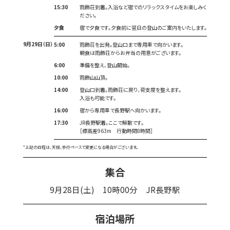
15:30
雨飾荘到着。入浴など宿でのリラックスタイムをお楽しみく
ださい。
夕食
宿で夕食です。夕食前に翌日の登山のご案内をいたします。
9月29日（日）
5:00
雨飾荘を出発。登山口まで専用車で向かいます。
朝食は雨飾荘からお弁当の用意がございます。
6:00
準備を整え、登山開始。
10:00
雨飾山山頂。
14:00
登山口到着。雨飾荘に戻り、荷支度を整えます。
入浴も可能です。
16:00
宿から専用車で長野駅へ向かいます。
17:30
JR長野駅着。ここで解散です。
［標高差963m 行動時間8時間］
上記の日程は、天候、歩行ペースで変更になる場合がございます。
集合
9月28日(土) 10時00分 JR長野駅
宿泊場所