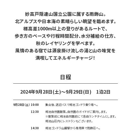
妙高戸隠連山国立公園に属する雨飾山。
北アルプスや日本海の素晴らしい眺望を臨めます。
標高差1000m以上の登りがあるルートで、
歩き方のペースや行程時間配分、水分補給の仕方、
秋のレイヤリングを学べます。
風情のある宿では源泉掛け流しの湯と山の味覚を
満喫してエネルギーチャージ！
日程
2024年9月28日(土)～9月29日(日) 1泊2日
9月28日（土）
10:00
集合後、送迎バスで栂池ゴンドラ乗り場へ。
12:30
栂池自然園散策。自然園のガイドがご案内します。
※散策前に栂池自然園前にて各自ランチタイムとします。
栂池山荘内にレストランもございます。
14:30
栂池ゴンドラ山麓駅から専用車で雨飾荘へ。