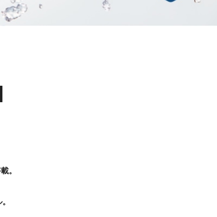
I
搭載。
ル。