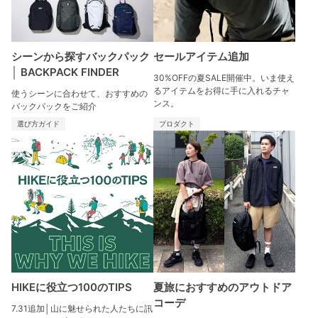
シーンから探すバックパック
セールアイテム追加
│ BACKPACK FINDER
30%OFFの夏SALE開催中。いま使え
るアイテムをお得に手に入れるチャ
使うシーンに合わせて、おすすめの
ンス。
バックパックをご紹介​
選び方ガイド
プロダクト
HIKEに役立つ100のTIPS
夏旅におすすめのアウトドア
コーデ
7.31追加│山に魅せられた人たちに訊