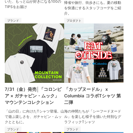
いた、もっと山が好きになる100の
帰省や旅行、街歩きにも。夏の移動
TIPSをお届け
を快適にするスタッフコーデをご紹
介。
ブランド
プロダクト
7/31（金）発売│「コロンビ
「カップヌードル」 x
ア × ガチャピン・ムック」
Columbia コラボTシャツ 第
マウンテンコレクション
二弾
「山の日」に向けたTシャツ登場。山
海の仲間たちが「シーフードヌード
で遊ぶ楽しさを、ガチャピン・ムッ
ル」を楽しむ様子を描いた特別なグ
クとともに。
ラフィックTシャツ
ブランド
ブランド