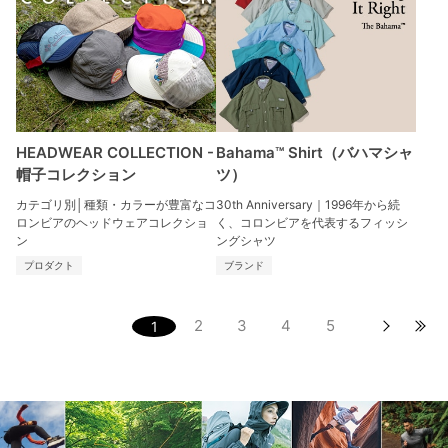
HEADWEAR COLLECTION -
Bahama™ Shirt（バハマシャ
帽子コレクション
ツ）
カテゴリ別│種類・カラーが豊富なコ
30th Anniversary｜1996年から続
ロンビアのヘッドウェアコレクショ
く、コロンビアを代表するフィッシ
ン
ングシャツ
プロダクト
ブランド
2
3
4
5
1