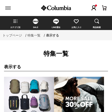
カテゴリ別
SALE
LINE通知
お気に入り
商品検索
トップページ
>
特集一覧
>
表示する
特集一覧
表示する