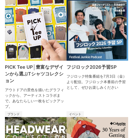
PICK Tee UP│豊富なデザイ
フジロック2026予習SP
ンから選ぶTシャツコレクシ
フジロック特集番組を7月3日（金）
ョン
より配信。フジロック本番前の予習
として、ぜひお楽しみください
アウトドアの景色を描いたグラフィ
ックから、アーティストコラボま
で。あなたらしい一枚をピックアッ
プ。
ブランド
イベント