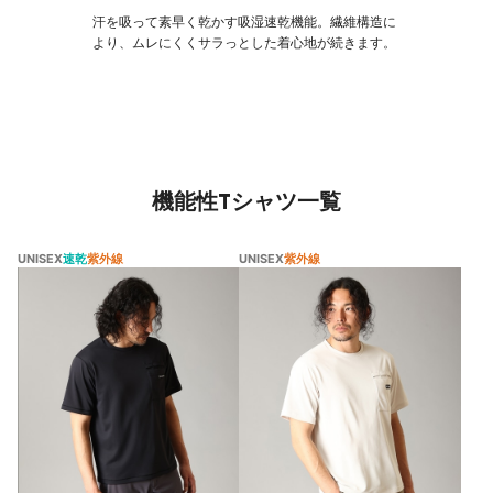
汗を吸って素早く乾かす吸湿速乾機能。繊維構造に
より、ムレにくくサラっとした着心地が続きます。
機能性Tシャツ一覧
UNISEX
速乾
紫外線
UNISEX
紫外線