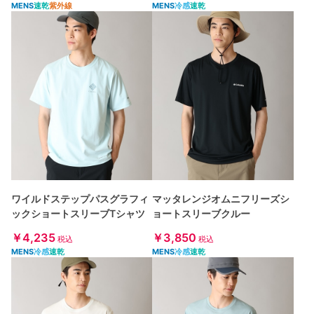
MENS
速乾
紫外線
MENS
冷感
速乾
ワイルドステップパスグラフィ
マッタレンジオムニフリーズシ
ックショートスリーブTシャツ
ョートスリーブクルー
￥4,235
￥3,850
税込
税込
MENS
冷感
速乾
MENS
冷感
速乾