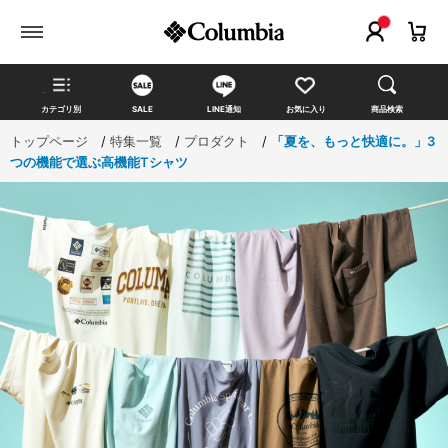
カテゴリ別
SALE
LINE通知
お気に入り
商品検索
トップページ
>
特集一覧
>
プロダクト
>
「夏を、もっと快適に。」3
つの機能で選ぶ高機能Tシャツ