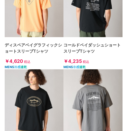
ディスペアベイグラフィックシ
コールドベイダッシュショート
ョートスリーブTシャツ
スリーブTシャツ
￥4,620
￥4,235
税込
税込
MENS
冷感
速乾
MENS
冷感
速乾