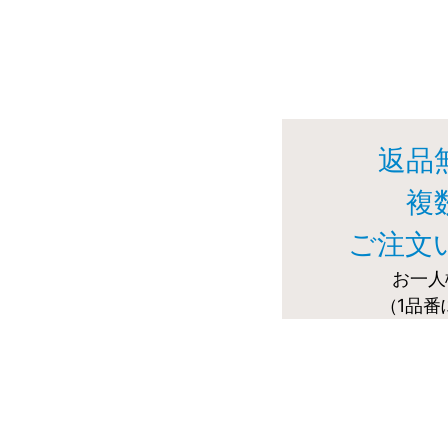
返品
複
ご注文
お一人
（1品番