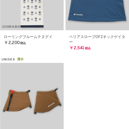
2026秋冬新作
ローリングブルームテヌグイ
ペリアスロープOFZネックゲイタ
ー
￥2,200
税込
￥2,541
税込
撥水
UNISEX