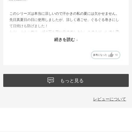
このシリーズは本当に涼しいので汗かきの私の夏には欠かせません。
先日真夏日の日に使用しましたが、涼しく過ごせ、ぐるぐる巻きにし
て日焼けも防げました！
ただ、オムニフリーズの面を肌に当てておきたいのですが、とても薄
くて気がついたら裏向きになっていたりしたので、両面加工だと嬉し
続きを読む
いなと思いました。
参考になった
10
もっと見る
レビューについて