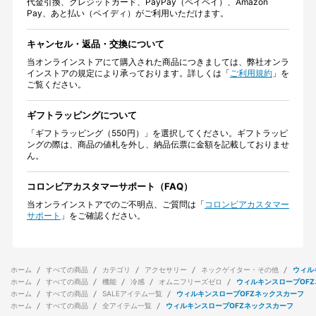
代金引換、クレジットカード、PayPay（ペイペイ）、Amazon
Pay、あと払い（ペイディ）がご利用いただけます。
キャンセル・返品・交換について
当オンラインストアにて購入された商品につきましては、弊社オンラ
インストアの規定により承っております。詳しくは「
ご利用規約
」を
ご覧ください。
ギフトラッピングについて
「ギフトラッピング（550円）」を選択してください。ギフトラッピ
ングの際は、商品の値札を外し、納品伝票に金額を記載しておりませ
ん。
コロンビアカスタマーサポート（FAQ）
当オンラインストアでのご不明点、ご質問は「
コロンビアカスタマー
サポート
」をご確認ください。
ホーム
すべての商品
カテゴリ
アクセサリー
ネックゲイター・その他
ウィル
ホーム
すべての商品
機能
冷感
オムニフリーズゼロ
ウィルキンスロープOF
ホーム
すべての商品
SALEアイテム一覧
ウィルキンスロープOFZネックスカーフ
ホーム
すべての商品
全アイテム一覧
ウィルキンスロープOFZネックスカーフ