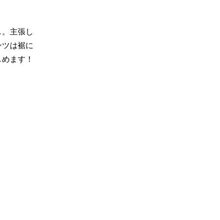
し。主張し
ンツは裾に
しめます！