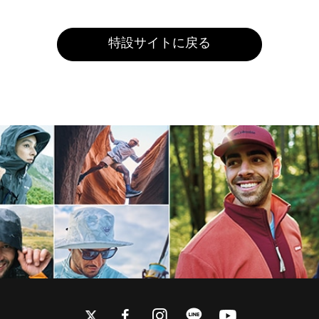
特設サイトに戻る
twitter
facebook
instagram
line
youtube