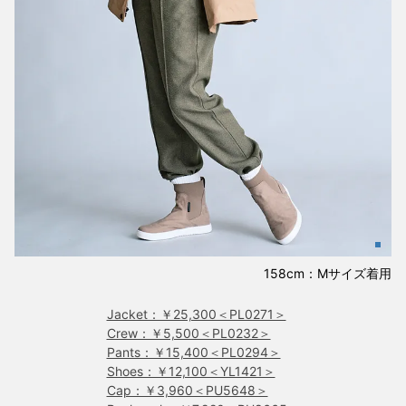
158cm：Mサイズ着用
Jacket：￥25,300＜PL0271＞
Crew：￥5,500＜PL0232＞
Pants：￥15,400＜PL0294＞
Shoes：￥12,100＜YL1421＞
Cap：￥3,960＜PU5648＞