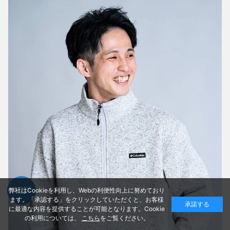
弊社はCookieを利用し、Webの利便性向上に努めており
INDEX
ます。「承認する」をクリックしていただくと、お客様
承諾する
に最適な内容を提供することが可能となります。Cookie
の利用については、
こちら
をご覧ください。