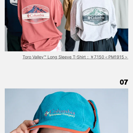
Toro Valley™ Long Sleeve T-Shirt：￥7,150＜PM1915＞