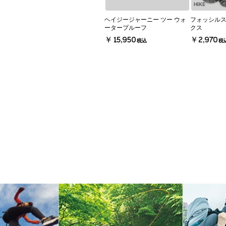
HIKE
ヘイジージャーニー ツー ウォ
フォッシル
ータープルーフ
クス
￥15,950
￥2,970
税込
税