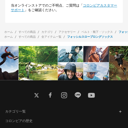
当オンラインストアでのご不明点、ご質問は「
コロンビアカスタマー
サポート
」をご確認ください。
ホーム
すべての商品
カテゴリ
アクセサリー
ベルト・靴下・ソックス
フォッ
ホーム
すべての商品
全アイテム一覧
フォッシルスロープロングソックス
twitter
facebook
instagram
line
youtube
カテゴリ一覧
コロンビアの歴史