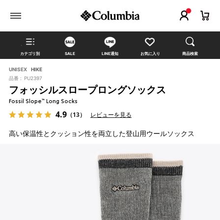
カテゴリ別
SALE
LINE通知
お気に入り
商品検索
UNISEX
HIKE
品番 :
PU2397
フォッシルスロープロングソックス
Fossil Slope™ Long Socks
4.9
（13）
レビューを見る
高い保温性とクッション性を両立した登山用ウールソックス