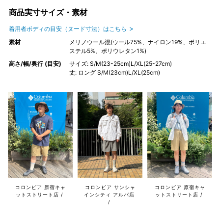
商品実寸サイズ・素材
着用者ボディの目安（ヌード寸法）はこちら
素材
メリノウール混(ウール75%、ナイロン19%、ポリエ
ステル5%、ポリウレタン1%)
高さ/幅/奥行 (目安)
サイズ: S/M(23-25cm)L/XL(25-27cm)
丈: ロング S/M(23cm)L/XL(25cm)
コロンビア 原宿キャ
コロンビア サンシャ
コロンビア 原宿キャ
ットストリート店
インシティ アルパ店
ットストリート店