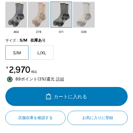
464
278
011
039
S/M
在庫あり
サイズ :
S/M
L/XL
￥2,970
税込
89ポイント(3%)還元
詳細
カートに入れる
店舗在庫を確認する
お気に入りに登録