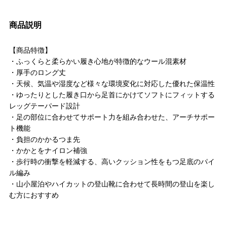
商品説明
【商品特徴】
・ふっくらと柔らかい履き心地が特徴的なウール混素材
・厚手のロング丈
・天候、気温や湿度など様々な環境変化に対応した優れた保温性
・ゆったりとした履き口から足首にかけてソフトにフィットする
レッグテーパード設計
・足の部位に合わせてサポート力を組み合わせた、アーチサポー
ト機能
・負担のかかるつま先
・かかとをナイロン補強
・歩行時の衝撃を軽減する、高いクッション性をもつ足底のパイ
ル編み
・山小屋泊やハイカットの登山靴に合わせて長時間の登山を楽し
む方におすすめ