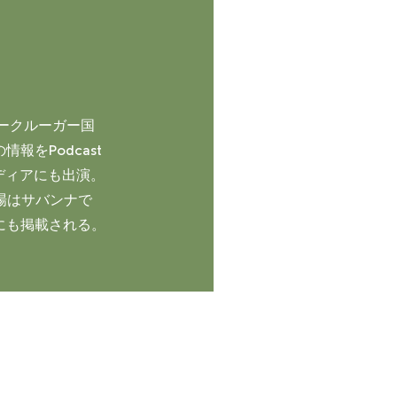
タークルーガー国
をPodcast
メディアにも出演。
職場はサバンナで
書にも掲載される。