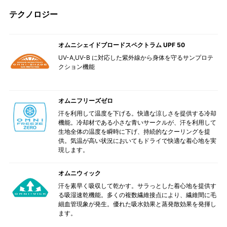
テクノロジー
オムニシェイドブロードスペクトラム UPF 50
UV-A,UV-B に対応した紫外線から身体を守るサンプロテ
クション機能
オムニフリーズゼロ
汗を利用して温度を下げる。快適な涼しさを提供する冷却
機能。冷却材である小さな青いサークルが、汗を利用して
生地全体の温度を瞬時に下げ、持続的なクーリングを提
供。気温が高い状況においてもドライで快適な着心地を実
現します。
オムニウィック
汗を素早く吸収して乾かす。サラっとした着心地を提供す
る吸湿速乾機能。多くの複数繊維接点により、繊維間に毛
細血管現象が発生。優れた吸水効果と蒸発散効果を発揮し
ます。