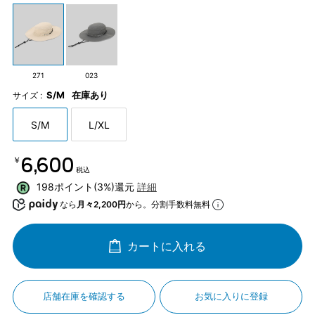
271
023
S/M
在庫あり
サイズ :
S/M
L/XL
￥6,600
税込
198ポイント(3%)還元
詳細
なら
月々2,200円
から。分割手数料無料
カートに入れる
店舗在庫を確認する
お気に入りに登録