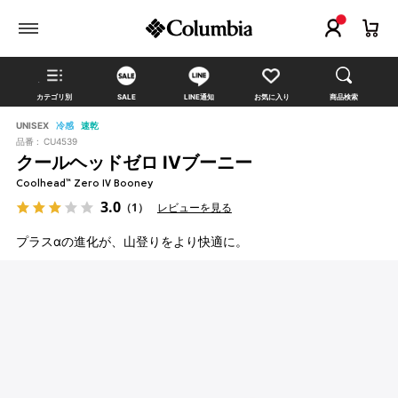
カテゴリ別
SALE
LINE通知
お気に入り
商品検索
UNISEX
冷感
速乾
品番 :
CU4539
クールヘッドゼロ IVブーニー
Coolhead™ Zero IV Booney
3.0
（1）
レビューを見る
プラスαの進化が、山登りをより快適に。