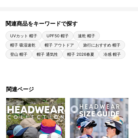
関連商品をキーワードで探す
UVカット 帽子
UPF50 帽子
速乾 帽子
帽子 吸湿速乾
帽子 アウトドア
旅行におすすめ 帽子
登山 帽子
帽子 通気性
帽子 2026春夏
冷感 帽子
関連ページ