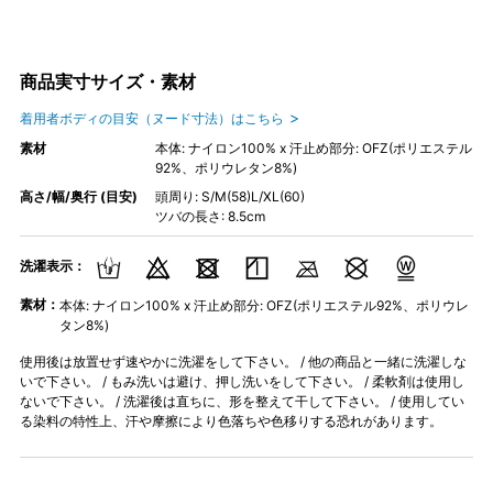
商品実寸サイズ・素材
着用者ボディの目安（ヌード寸法）はこちら
素材
本体: ナイロン100% x 汗止め部分: OFZ(ポリエステル
92%、ポリウレタン8%)
高さ/幅/奥行 (目安)
頭周り: S/M(58)L/XL(60)
ツバの長さ: 8.5cm
洗濯表示：
素材：
本体: ナイロン100% x 汗止め部分: OFZ(ポリエステル92%、ポリウレ
タン8%)
使用後は放置せず速やかに洗濯をして下さい。 / 他の商品と一緒に洗濯しな
いで下さい。 / もみ洗いは避け、押し洗いをして下さい。 / 柔軟剤は使用し
ないで下さい。 / 洗濯後は直ちに、形を整えて干して下さい。 / 使用してい
る染料の特性上、汗や摩擦により色落ちや色移りする恐れがあります。