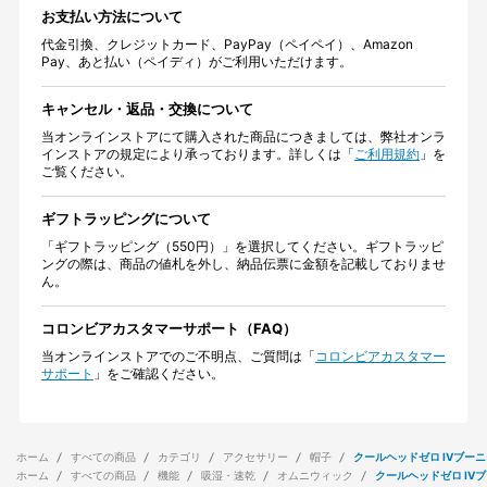
お支払い方法について
代金引換、クレジットカード、PayPay（ペイペイ）、Amazon
Pay、あと払い（ペイディ）がご利用いただけます。
キャンセル・返品・交換について
当オンラインストアにて購入された商品につきましては、弊社オンラ
インストアの規定により承っております。詳しくは「
ご利用規約
」を
ご覧ください。
ギフトラッピングについて
「ギフトラッピング（550円）」を選択してください。ギフトラッピ
ングの際は、商品の値札を外し、納品伝票に金額を記載しておりませ
ん。
コロンビアカスタマーサポート（FAQ）
当オンラインストアでのご不明点、ご質問は「
コロンビアカスタマー
サポート
」をご確認ください。
ホーム
すべての商品
カテゴリ
アクセサリー
帽子
クールヘッドゼロ IVブー
ホーム
すべての商品
機能
吸湿・速乾
オムニウィック
クールヘッドゼロ IV