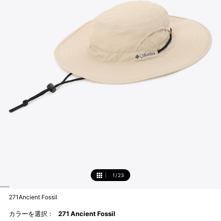
1
/
23
1
271Ancient Fossil
カラーを選択 :
271 Ancient Fossil