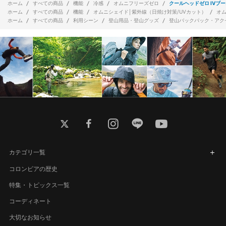
ホーム
すべての商品
機能
冷感
オムニフリーズゼロ
クールヘッドゼロ IVブ
ホーム
すべての商品
機能
オムニシェイド│紫外線（日焼け対策/UVカット）
オ
ホーム
すべての商品
利用シーン
登山用品・登山グッズ
登山バックパック・アク
twitter
facebook
instagram
line
youtube
カテゴリ一覧
コロンビアの歴史
特集・トピックス一覧
コーディネート
大切なお知らせ