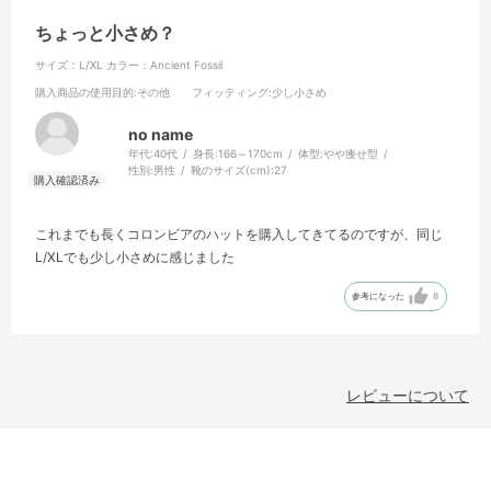
ちょっと小さめ？
サイズ：L/XL
カラー：Ancient Fossil
購入商品の使用目的
:その他
フィッティング
:少し小さめ
no name
年代:
40代
身長:
166～170cm
体型:
やや痩せ型
性別:
男性
靴のサイズ(cm):
27
これまでも長くコロンビアのハットを購入してきてるのですが、同じ
L/XLでも少し小さめに感じました
参考になった
8
レビューについて