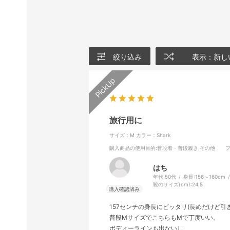
絞り込み
表示：新し
旅行用に
サイズ：M
カラー：Shark
購入商品の使用目的
:普段着・普段履き,その他
はち
年代:
50代
身長:
156～160cm
靴のサイズ(cm):
24.5
157センチの身長にピッタリ(長めだけど引
普段MサイズでこちらもMで丁度いい。
ボディーラインも出ないし、