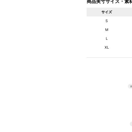
商品実寸サイズ・素
サイズ
S
M
L
XL
W