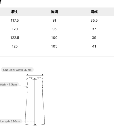
材
着丈
胸囲
肩幅
117.5
91
35.5
120
95
37
122.5
100
39
125
105
41
Shoulder width
37cm
idth
47.5cm
Length
120cm