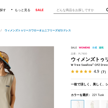
探す
もっと見る
SALE
ウィメンズトゥリースワローオムニフリーズゼロドレス
SALE
WOMENS
冷感
速乾
品番 :
PL7600
ウィメンズトゥ
W Tree Swallow™ OFZ Dres
4.9
（7）
一枚で涼しく、美しく、
カラーを選択 :
221 Tusk