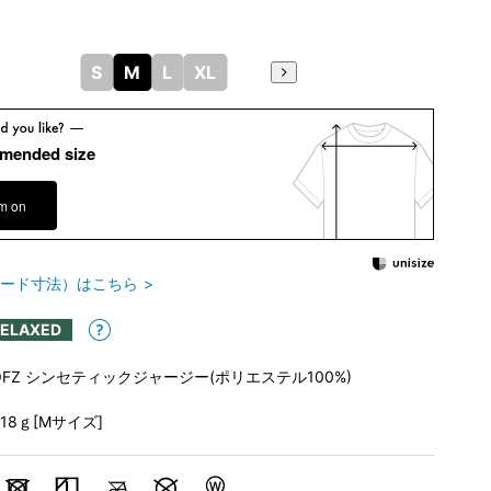
S
M
L
XL
mended size
em on
ード寸法）はこちら
RELAXED
OFZ シンセティックジャージー(ポリエステル100%)
318ｇ[Mサイズ]