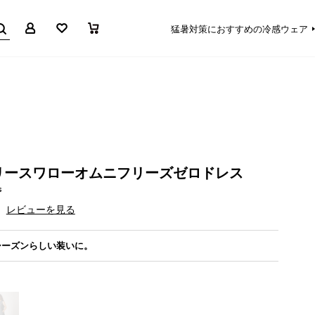
マイページ
お気に入り
買い物かご
猛暑対策におすすめの冷感ウェア
リースワローオムニフリーズゼロドレス
s
レビューを見る
シーズンらしい装いに。