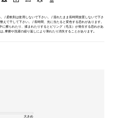
 / 柔軟剤は使用しないで下さい。 / 濡れたまま長時間放置しないで下さ
を整えて干して下さい。 / 長時間、光に当たると変色する恐れがあります。
用中に擦られたり、揉まれたりするとピリング（毛玉）が発生する恐れがあ
加工は､摩擦や洗濯の繰り返しにより薄れたり消失することがあります｡
大きめ