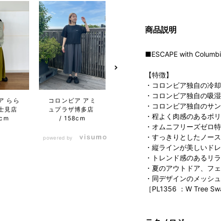
商品説明
■ESCAPE with Columb
【特徴】
・コロンビア独自の冷却
・コロンビア独自の吸湿
ア らら
コロンビア アミ
コロンビア らら
・コロンビア独自のサン
士見店
ュプラザ博多店
ぽーと横浜店
・程よく肉感のあるポリ
5cm
158cm
173cm
・オムニフリーズゼロ特
・すっきりとしたノース
powered by
・縦ラインが美しいドレ
・トレンド感のあるリラ
・夏のアウトドア、フェ
・同デザインのメッシュ
［PL1356 ：W Tree Swa