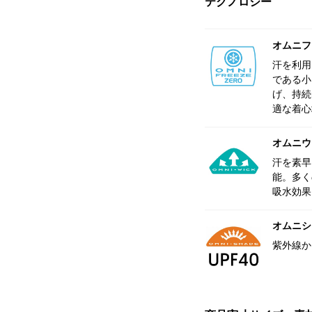
テクノロジー
オムニフ
汗を利用
である小
げ、持続
適な着心
オムニウ
汗を素早
能。多く
吸水効果
オムニシェ
紫外線か