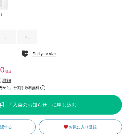
11
L
XL
Find your size
00
税込
元
詳細
円
から。分割手数料無料
「入荷のお知らせ」に申し込む
確認する
お気に入り登録