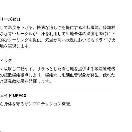
リーズゼロ
して温度を下げる。快適な涼しさを提供する冷却機能。冷却材
さな青いサークルが、汗を利用して生地全体の温度を瞬時に下
的なクーリングを提供。気温が高い状況においてもドライで快
地を実現します。
ィック
く吸収して乾かす。サラっとした着心地を提供する吸湿速乾機
の複数繊維接点により、繊維間に毛細血管現象が発生。優れた
と蒸発散効果を発揮します。
イド UPF40
ら身体を守るサンプロテクション機能。