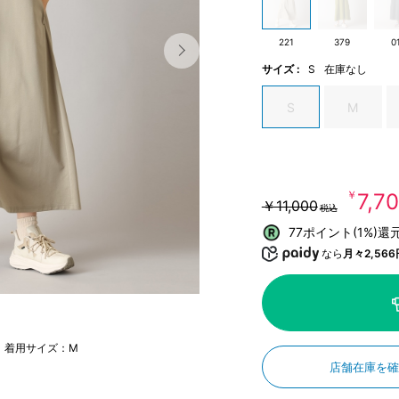
221
379
0
サイズ :
S
在庫なし
S
M
￥7,7
￥11,000
税込
77ポイント(1%)還
なら
月々2,566
m 着用サイズ：M
店舗在庫を