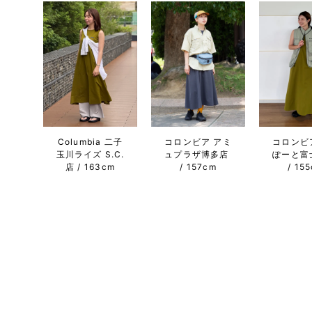
Columbia 二子
コロンビア アミ
コロンビ
玉川ライズ S.C.
ュプラザ博多店
ぽーと富
店
163cm
157cm
15