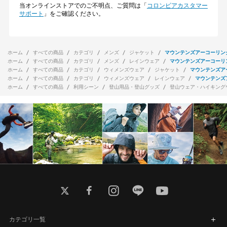
当オンラインストアでのご不明点、ご質問は「
コロンビアカスタマー
サポート
」をご確認ください。
ホーム
すべての商品
カテゴリ
メンズ
ジャケット
マウンテンズアーコーリン
ホーム
すべての商品
カテゴリ
メンズ
レインウェア
マウンテンズアーコーリ
ホーム
すべての商品
カテゴリ
ウィメンズウェア
ジャケット
マウンテンズア
ホーム
すべての商品
カテゴリ
ウィメンズウェア
レインウェア
マウンテンズ
ホーム
すべての商品
利用シーン
登山用品・登山グッズ
登山ウェア・ハイキング
twitter
facebook
instagram
line
youtube
カテゴリ一覧