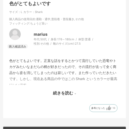
色がとてもよいです
サイズ：L
カラー：Shark
購入商品の使用目的
:通勤・通学,普段着・普段履き,その他
フィッティング
:ちょうど良い
marius
年代:
50代
身長:
176～180cm
体型:
普通
性別:
その他
靴のサイズ(cm):
27.5
色がとてもよいです。正直な話をするとかつて流行していた恐竜やト
カゲみたいなまだらの柄が好きだったので、その流行が去って全く商
品から姿を消してしまったのは寂しいです。また作っていただきたい
です。しかし、現在ある商品の中ではこの Shark というカラーが最高
にいいです。
続きを読む
また軽い素材でサイズ感もよく、山登りをしない自分ですが、普段着
としてとても重宝しています。
参考になった
16