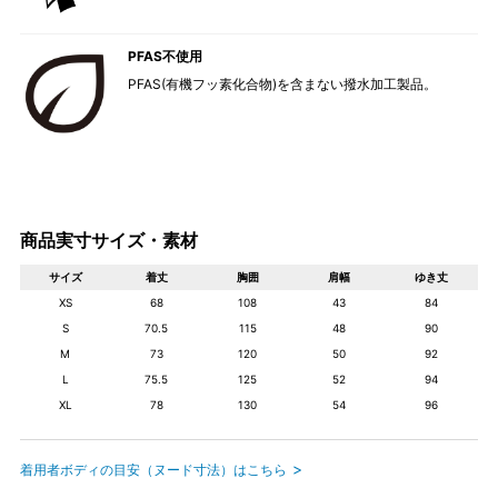
PFAS不使用
PFAS(有機フッ素化合物)を含まない撥水加工製品。
商品実寸サイズ・素材
サイズ
着丈
胸囲
肩幅
ゆき丈
XS
68
108
43
84
S
70.5
115
48
90
M
73
120
50
92
L
75.5
125
52
94
XL
78
130
54
96
着用者ボディの目安（ヌード寸法）はこちら