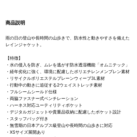
商品説明
雨の日の登山や長時間の山歩きで、防水性と動きやすさを備えた
レインジャケット。
【特徴】
・水の侵入を防ぎ、ムレを逃がす防水透湿機能「オムニテック」
・経年劣化に強く、環境に配慮したポリエチレンメンブレン素材
・リサイクルポリエステルプレーンウィーブ3L素材
・行動中の動きに追従する2ウェイストレッチ素材
・フルシームシールド仕様
・両脇ファスナー式ベンチレーション
・ハーネス対応ユーティリティポケット
・デジタルガジェットや貴重品収納に配慮したポケット設計
・スタッフバッグ付き
・無雪期の日本アルプス級登山や長時間の山歩きに対応
・XSサイズ展開あり