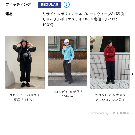
フィッティング
REGULAR
素材
リサイクルポリエステルプレーンウィーブ3L(表側：
リサイクルポリエステル 100% 裏側：ナイロン
100%)
コロンビア 京都店
コロンビア ペリエ千
コロンビア 名古屋フ
168cm
葉店
154cm
ァッションワン店
powered by