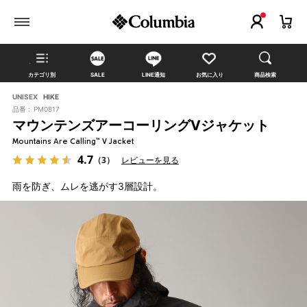
カテゴリ別
SALE
LINE通知
お気に入り
商品検索
UNISEX
HIKE
品番 :
PM0817
マウンテンズアーコーリングⅤジャケット
Mountains Are Calling™ V Jacket
4.7
（3）
レビューを見る
雨を防ぎ、ムレを逃がす3層設計。