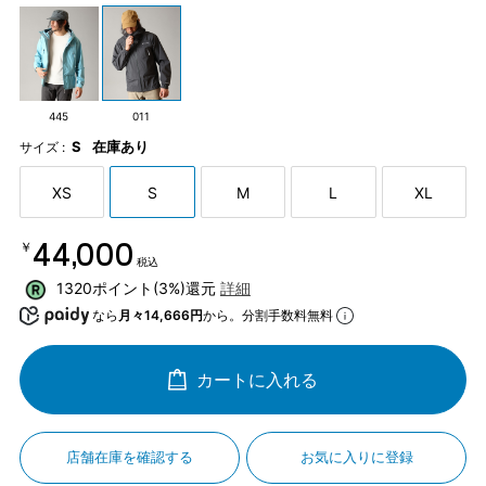
445
011
S
在庫あり
サイズ :
XS
S
M
L
XL
￥44,000
税込
1320ポイント(3%)還元
詳細
なら
月々14,666円
から。分割手数料無料
カートに入れる
店舗在庫を確認する
お気に入りに登録