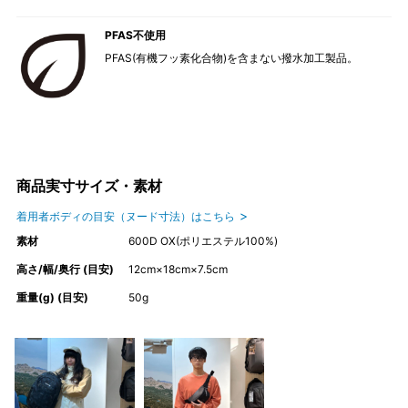
PFAS不使用
PFAS(有機フッ素化合物)を含まない撥水加工製品。
商品実寸サイズ・素材
着用者ボディの目安（ヌード寸法）はこちら
素材
600D OX(ポリエステル100%)
高さ/幅/奥行 (目安)
12cm×18cm×7.5cm
重量(g) (目安)
50g