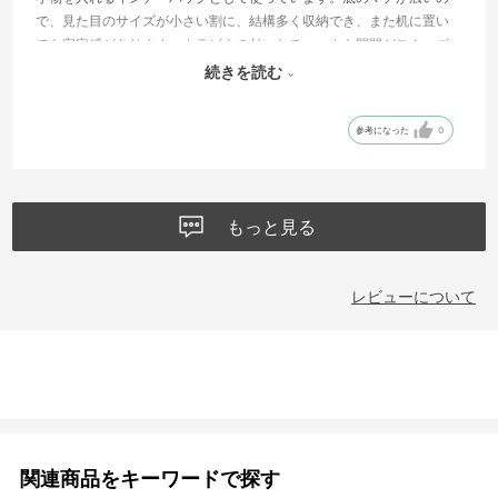
で、見た目のサイズが小さい割に、結構多く収納でき、また机に置い
ても安定感があります。カラビナの付いたチャックも開閉がスムーズ
で、物の出し入れが楽です。上品な色（British Tan）も気に入っていま
続きを読む
す。
参考になった
0
もっと見る
レビューについて
関連商品をキーワードで探す