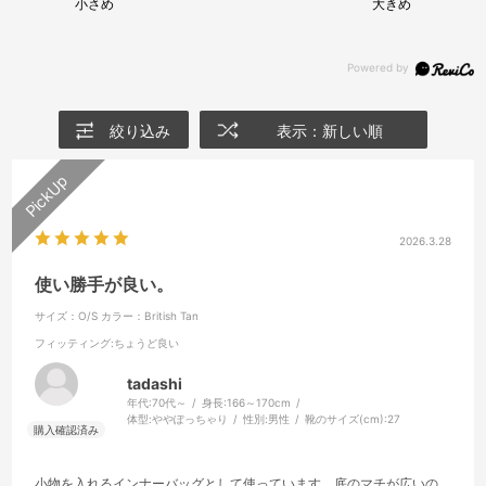
小さめ
大きめ
絞り込み
表示：新しい順
2026.3.28
使い勝手が良い。
サイズ：O/S
カラー：British Tan
フィッティング
:ちょうど良い
tadashi
年代:
70代～
身長:
166～170cm
体型:
ややぽっちゃり
性別:
男性
靴のサイズ(cm):
27
小物を入れるインナーバッグとして使っています。底のマチが広いの