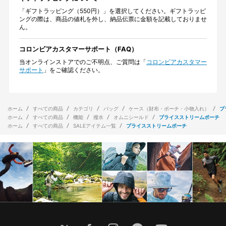
「ギフトラッピング（550円）」を選択してください。ギフトラッピ
ングの際は、商品の値札を外し、納品伝票に金額を記載しておりませ
ん。
コロンビアカスタマーサポート（FAQ）
当オンラインストアでのご不明点、ご質問は「
コロンビアカスタマー
サポート
」をご確認ください。
ホーム
すべての商品
カテゴリ
バッグ
ケース（財布・ポーチ・小物入れ）
プ
ホーム
すべての商品
機能
撥水
オムニシールド
プライスストリームポーチ
ホーム
すべての商品
SALEアイテム一覧
プライスストリームポーチ