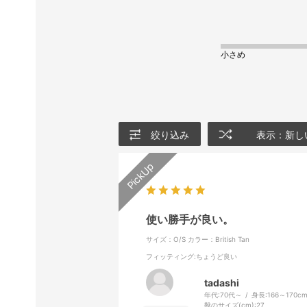
小さめ
絞り込み
表示：新し
使い勝手が良い。
サイズ：O/S
カラー：British Tan
フィッティング
:ちょうど良い
tadashi
年代:
70代～
身長:
166～170c
靴のサイズ(cm):
27