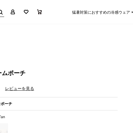
マイページ
お気に入り
買い物かご
猛暑対策におすすめの冷感ウェア
ームポーチ
）
レビューを見る
なポーチ
 Tan