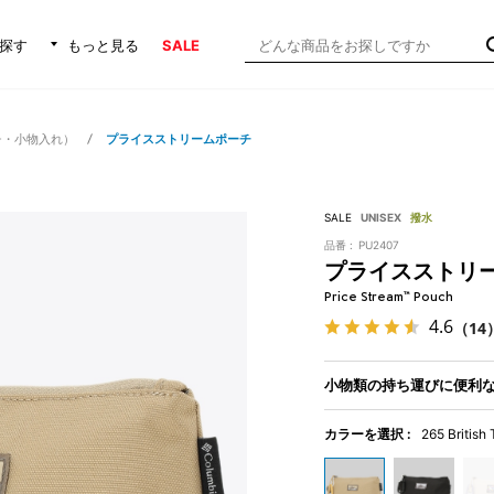
探す
もっと見る
SALE
チ・小物入れ）
プライスストリームポーチ
SALE
UNISEX
撥水
品番 :
PU2407
プライスストリ
Price Stream™ Pouch
4.6
（14
小物類の持ち運びに便利
カラーを選択 :
265 British