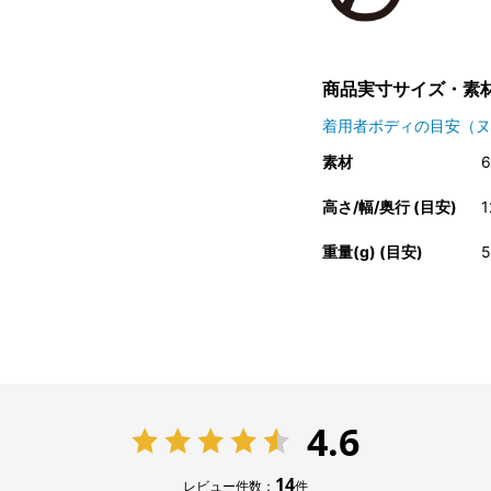
商品実寸サイズ・素
着用者ボディの目安（ヌ
素材
高さ/幅/奥行 (目安)
1
重量(g) (目安)
5
4.6
14
レビュー件数：
件