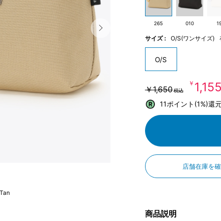
265
010
1
サイズ :
O/S(ワンサイズ)
O/S
￥1,15
￥1,650
税込
11ポイント(1%)還
店舗在庫を
 Tan
商品説明