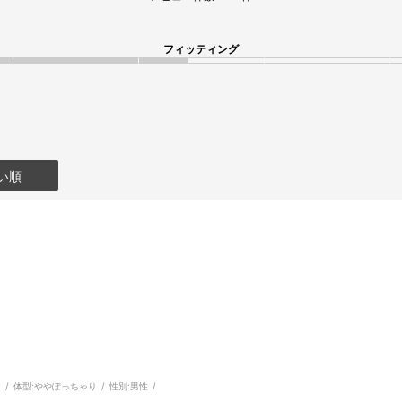
フィッティング
い順
m
体型:
ややぽっちゃり
性別:
男性