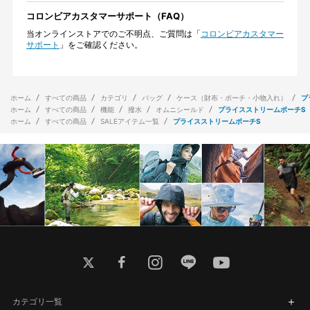
コロンビアカスタマーサポート（FAQ）
当オンラインストアでのご不明点、ご質問は「
コロンビアカスタマー
サポート
」をご確認ください。
ホーム
すべての商品
カテゴリ
バッグ
ケース（財布・ポーチ・小物入れ）
プ
ホーム
すべての商品
機能
撥水
オムニシールド
プライスストリームポーチS
ホーム
すべての商品
SALEアイテム一覧
プライスストリームポーチS
twitter
facebook
instagram
line
youtube
カテゴリ一覧