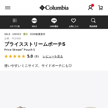
カテゴリ別
SALE
LINE通知
お気に入り
商品検索
SALE
UNISEX
撥水
2026春夏新作
品番 :
PU2408
プライスストリームポーチS
Price Stream™ Pouch S
5.0
（3）
レビューを見る
使いやすいミニサイズ。サイドポーチにも◎