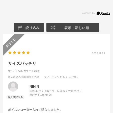
絞り込み
表示：新しい順
2024.11.29
サイズバッチリ
サイズ：O/S
カラー：Black
購入商品の使用目的
:その他
フィッティング
:ちょうど良い
NININ
年代:
40代
身長:
171～175cm
性別:
男性
靴のサイズ(cm):
26
ボイスレコーダー入れで購入しました。