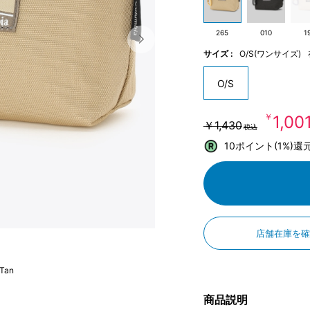
265
010
1
サイズ :
O/S(ワンサイズ)
O/S
￥1,00
￥1,430
税込
10ポイント(1%)還
店舗在庫を
 Tan
商品説明