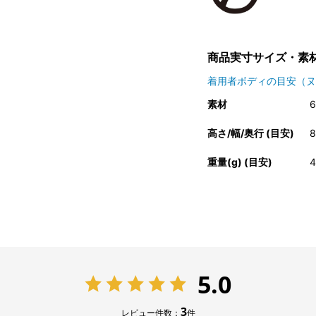
商品実寸サイズ・素
着用者ボディの目安（ヌ
素材
高さ/幅/奥行 (目安)
8
重量(g) (目安)
4
5.0
3
レビュー件数：
件