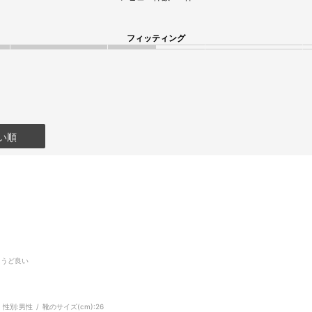
フィッティング
い順
ょうど良い
性別:
男性
靴のサイズ(cm):
26