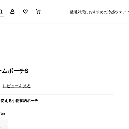
マイページ
お気に入り
買い物かご
猛暑対策におすすめの冷感ウェア
ームポーチS
レビューを見る
も使える小物収納ポーチ
 Tan