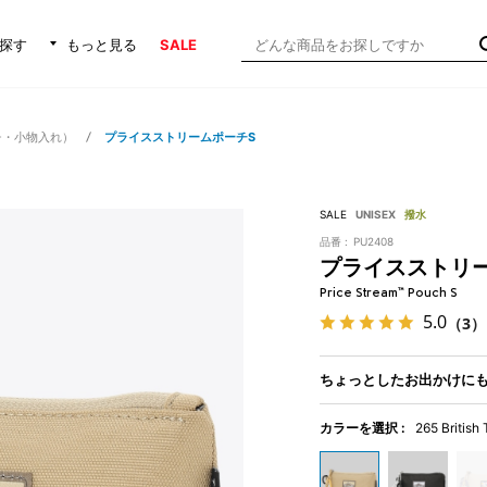
探す
もっと見る
SALE
チ・小物入れ）
プライスストリームポーチS
SALE
UNISEX
撥水
品番 :
PU2408
プライスストリ
Price Stream™ Pouch S
5.0
（3）
ちょっとしたお出かけに
カラーを選択 :
265 British