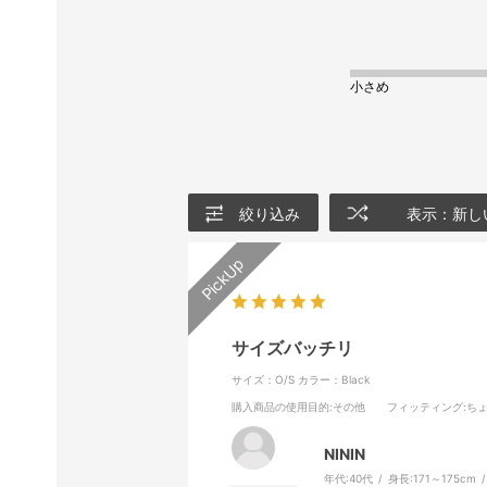
小さめ
絞り込み
表示：新し
サイズバッチリ
サイズ：O/S
カラー：Black
購入商品の使用目的
:その他
フィッティング
:ち
NININ
年代:
40代
身長:
171～175cm