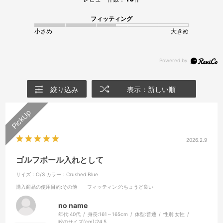
フィッティング
小さめ
大きめ
絞り込み
表示：新しい順
2026.2.9
ゴルフボール入れとして
サイズ：O/S
カラー：Crushed Blue
購入商品の使用目的
:その他
フィッティング
:ちょうど良い
no name
年代:
40代
身長:
161～165cm
体型:
普通
性別:
女性
靴のサイズ(cm):
24.5