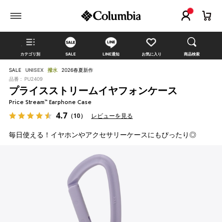
カテゴリ別
SALE
LINE通知
お気に入り
商品検索
SALE
UNISEX
撥水
2026春夏新作
品番 :
PU2409
プライスストリームイヤフォンケース
Price Stream™ Earphone Case
4.7
（10）
レビューを見る
毎日使える！イヤホンやアクセサリーケースにもぴったり◎