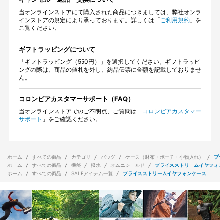
当オンラインストアにて購入された商品につきましては、弊社オンラ
インストアの規定により承っております。詳しくは「
ご利用規約
」を
ご覧ください。
ギフトラッピングについて
「ギフトラッピング（550円）」を選択してください。ギフトラッピ
ングの際は、商品の値札を外し、納品伝票に金額を記載しておりませ
ん。
コロンビアカスタマーサポート（FAQ）
当オンラインストアでのご不明点、ご質問は「
コロンビアカスタマー
サポート
」をご確認ください。
ホーム
すべての商品
カテゴリ
バッグ
ケース（財布・ポーチ・小物入れ）
プ
ホーム
すべての商品
機能
撥水
オムニシールド
プライスストリームイヤフォ
ホーム
すべての商品
SALEアイテム一覧
プライスストリームイヤフォンケース