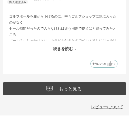
ゴルフボールを腰から下げるのに、中々ゴルフショップに気に入った
のがなく
セール期間だったので入らなければ違う用途で使えばと買ってみたと
ころ
ボール２つしっかり入り、カラビナ付きなのでベルト通しに引っ掛け
られます！
続きを読む
今月末使うのを楽しみにしています。
色もくすみグリーンいい感じです。
参考になった
2
もっと見る
レビューについて