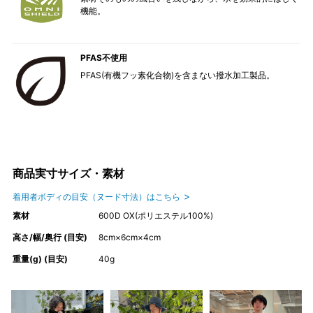
機能。
PFAS不使用
PFAS(有機フッ素化合物)を含まない撥水加工製品。
商品実寸サイズ・素材
着用者ボディの目安（ヌード寸法）はこちら
素材
600D OX(ポリエステル100%)
高さ/幅/奥行 (目安)
8cm×6cm×4cm
重量(g) (目安)
40g