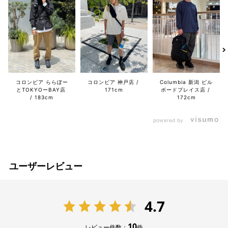
コロンビア ららぽー
コロンビア 神戸店
Columbia 新潟 ビル
とTOKYOーBAY店
171cm
ボードプレイス店
183cm
172cm
powered by
ユーザーレビュー
4.7
10
レビュー件数：
件