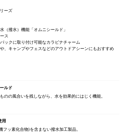
リーズ
水（撥水）機能「オムニシールド」
ース
パックに取り付け可能なカラビナチャーム
や、キャンプやフェスなどのアウトドアシーンにもおすすめ
ビア サン
コロンビア 金沢
コロンビア アク
コ
インシティ
フォーラス店
アシティお台場
ア
ルパ店
店
ールド
ものの風合いを残しながら、水を効果的にはじく機能。
使用
(有機フッ素化合物)を含まない撥水加工製品。