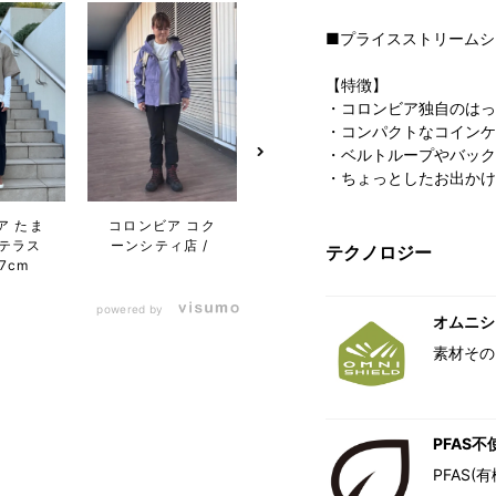
■プライスストリームシ
【特徴】
・コロンビア独自のはっ
・コンパクトなコインケ
・ベルトループやバック
・ちょっとしたお出かけ
ア たま
コロンビア トナ
コロン
コロンビア コク
テラス
リエつくばスク
シャ
ーンシティ店
テクノロジー
57cm
エア店
ア
powered by
オムニシ
素材その
PFAS不
PFAS