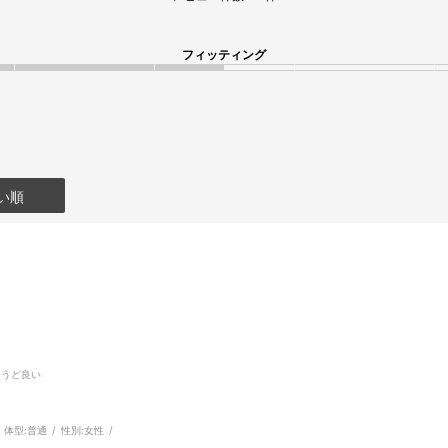
フィッティング
い順
ょうど良い
体型:
普通
性別:
女性