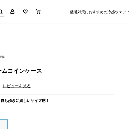
マイページ
お気に入り
買い物かご
猛暑対策におすすめの冷感ウェア
新作
ームコインケース
レビューを見る
。持ち歩きに嬉しいサイズ感！