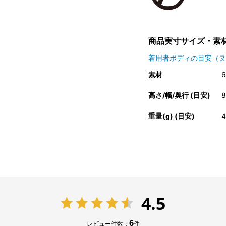
商品実寸サイズ・素
着用者ボディの目安（ヌ
素材
高さ/幅/奥行 (目安)
8
重量(g) (目安)
4
4.5
6
レビュー件数：
件