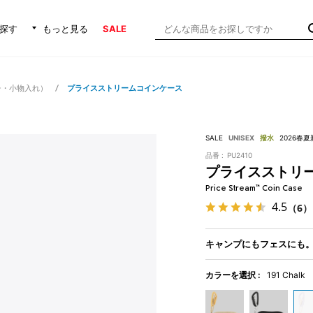
探す
もっと見る
SALE
チ・小物入れ）
プライスストリームコインケース
SALE
UNISEX
撥水
2026春夏
品番 :
PU2410
プライスストリ
Price Stream™ Coin Case
4.5
（6）
キャンプにもフェスにも
カラーを選択 :
191 Chalk