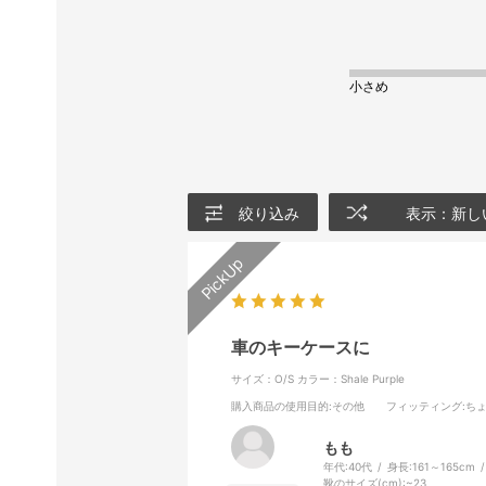
小さめ
絞り込み
表示：新し
車のキーケースに
サイズ：O/S
カラー：Shale Purple
購入商品の使用目的
:その他
フィッティング
:ち
もも
年代:
40代
身長:
161～165cm
靴のサイズ(cm):
~23