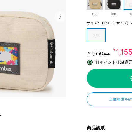
265
010
1
サイズ :
O/S(ワンサイズ)
O/S
￥1,15
￥1,650
税込
11ポイント(1%)還
店舗在庫を
k
商品説明