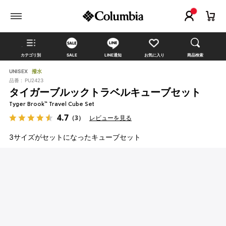
カテゴリ別
SALE
LINE通知
お気に入り
商品検索
UNISEX
撥水
品番 :
PU2423
タイガーブルックトラベルキューブセット
Tyger Brook™ Travel Cube Set
4.7
（3）
レビューを見る
3サイズがセットになったキューブセット