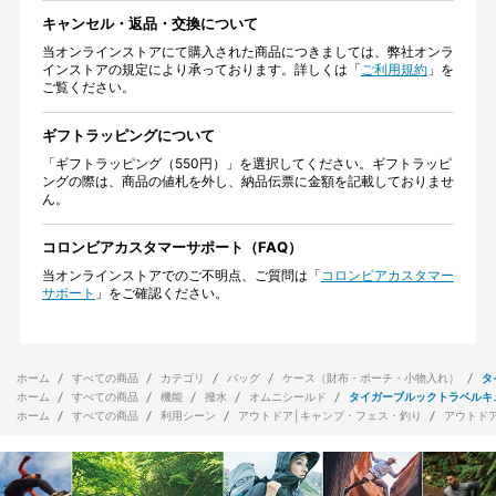
キャンセル・返品・交換について
当オンラインストアにて購入された商品につきましては、弊社オンラ
インストアの規定により承っております。詳しくは「
ご利用規約
」を
ご覧ください。
ギフトラッピングについて
「ギフトラッピング（550円）」を選択してください。ギフトラッピ
ングの際は、商品の値札を外し、納品伝票に金額を記載しておりませ
ん。
コロンビアカスタマーサポート（FAQ）
当オンラインストアでのご不明点、ご質問は「
コロンビアカスタマー
サポート
」をご確認ください。
ホーム
すべての商品
カテゴリ
バッグ
ケース（財布・ポーチ・小物入れ）
タ
ホーム
すべての商品
機能
撥水
オムニシールド
タイガーブルックトラベルキ
ホーム
すべての商品
利用シーン
アウトドア│キャンプ・フェス・釣り
アウトド