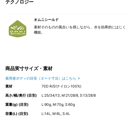
テクノロジー
オムニシールド
素材そのものの風合いを残しながら、水を効果的にはじく
機能。
商品実寸サイズ・素材
着用者ボディの目安（ヌード寸法）はこちら
素材
70D R/S(ナイロン100%)
高さ/幅/奥行 (目安)
L:25/34/13, M:21/28/8, S:13/28/8
重量(g) (目安)
L:90g, M:70g, S:60g
容量(L) (目安)
L:14L, M:6L, S:4L