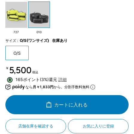
727
010
O/S(ワンサイズ)
在庫あり
サイズ :
O/S
￥5,500
税込
165ポイント(3%)還元
詳細
なら
月々1,833円
から。分割手数料無料
カートに入れる
店舗在庫を確認する
お気に入りに登録