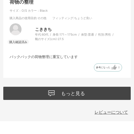
荷物の整理
サイズ：O/S
カラー：Black
購入商品の使用目的
:その他
フィッティング
:ちょうど良い
こききち
年代:
60代
身長:
171～175cm
体型:
普通
性別:
男性
靴のサイズ(cm):
27.5
バックパックの荷物整理に重宝しています
参考になった
2
もっと見る
レビューについて