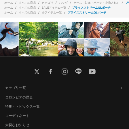
ホーム
すべての商品
カテゴリ
バッグ
ケース（財布・ポーチ・小物入れ）
プ
ホーム
すべての商品
SALEアイテム一覧
プライスストリームQLポーチ
ホーム
すべての商品
全アイテム一覧
プライスストリームQLポーチ
twitter
facebook
instagram
line
youtube
カテゴリ一覧
コロンビアの歴史
特集・トピックス一覧
コーディネート
大切なお知らせ