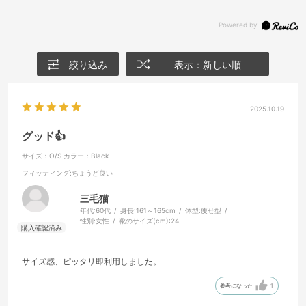
絞り込み
表示：新しい順
2025.10.19
グッド👍️
サイズ：O/S
カラー：Black
フィッティング
:ちょうど良い
三毛猫
年代:
60代
身長:
161～165cm
体型:
痩せ型
性別:
女性
靴のサイズ(cm):
24
サイズ感、ピッタリ即利用しました。
参考になった
1