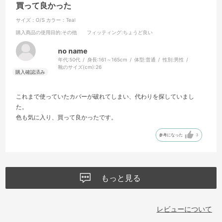
買って良かった
サイズ：O/S
カラー：Teal
購入商品の使用目的
:その他
フィッティング
:ちょうど良い
no name
年代:
50代
身長:
161～165cm
体型:
普通
性別:
男性
靴のサイズ(cm):
26
これまで使っていたカバーが破れてしまい、代わりを探していまし
た。
色も気に入り、買って良かったです。
参考になった
3
もっと見る
レビューについて