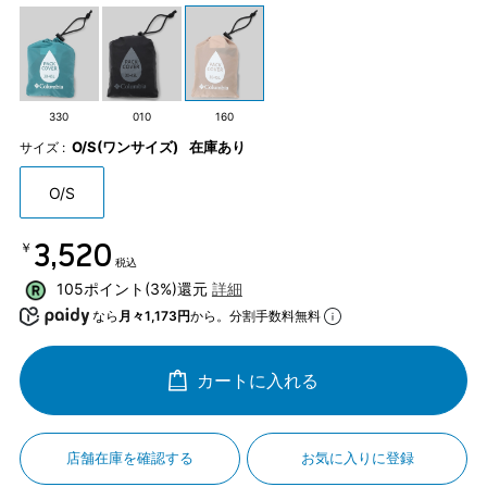
330
010
160
O/S(ワンサイズ)
在庫あり
サイズ :
O/S
￥3,520
税込
105ポイント(3%)還元
詳細
なら
月々1,173円
から。分割手数料無料
カートに入れる
店舗在庫を確認する
お気に入りに登録