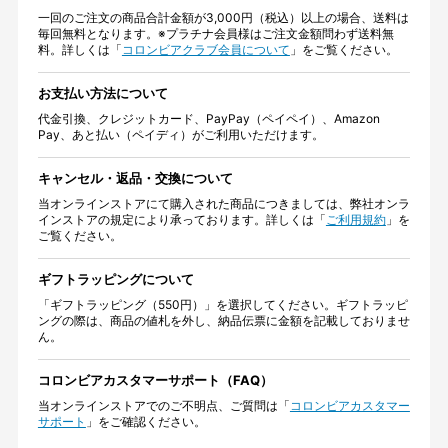
一回のご注文の商品合計金額が3,000円（税込）以上の場合、送料は
毎回無料となります。※プラチナ会員様はご注文金額問わず送料無
料。詳しくは「
コロンビアクラブ会員について
」をご覧ください。
お支払い方法について
代金引換、クレジットカード、PayPay（ペイペイ）、Amazon
Pay、あと払い（ペイディ）がご利用いただけます。
キャンセル・返品・交換について
当オンラインストアにて購入された商品につきましては、弊社オンラ
インストアの規定により承っております。詳しくは「
ご利用規約
」を
ご覧ください。
ギフトラッピングについて
「ギフトラッピング（550円）」を選択してください。ギフトラッピ
ングの際は、商品の値札を外し、納品伝票に金額を記載しておりませ
ん。
コロンビアカスタマーサポート（FAQ）
当オンラインストアでのご不明点、ご質問は「
コロンビアカスタマー
サポート
」をご確認ください。