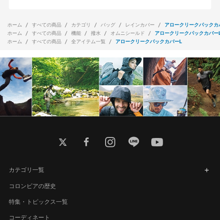
ホーム
すべての商品
カテゴリ
バッグ
レインカバー
アロークリークパックカ
ホーム
すべての商品
機能
撥水
オムニシールド
アロークリークパックカバー
ホーム
すべての商品
全アイテム一覧
アロークリークパックカバーL
twitter
facebook
instagram
line
youtube
カテゴリ一覧
コロンビアの歴史
特集・トピックス一覧
コーディネート