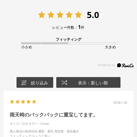
5.0
1
レビュー件数：
件
フィッティング
小さめ
大きめ
絞り込み
表示：新しい順
2026.1.30
雨天時のバックパックに重宝してます。
サイズ：O/S
カラー：Fossil
購入商品の使用目的
:通勤・通学,普段着・普段履き
フィッティング
:ちょうど良い