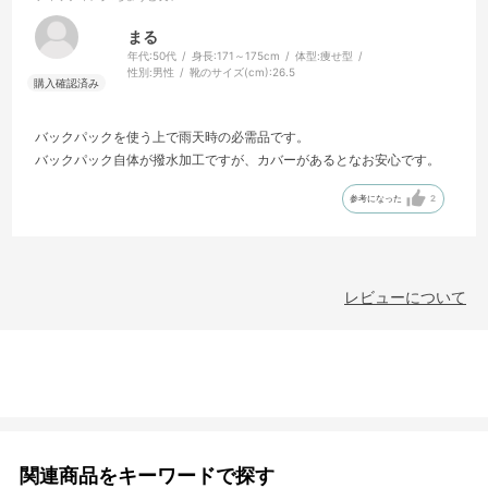
まる
年代:
50代
身長:
171～175cm
体型:
痩せ型
性別:
男性
靴のサイズ(cm):
26.5
バックパックを使う上で雨天時の必需品です。
バックパック自体が撥水加工ですが、カバーがあるとなお安心です。
参考になった
2
レビューについて
関連商品をキーワードで探す