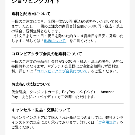
ショッピングガイド
送料と配送日について
一回のご注文につき、全国一律550円(税込)の送料をいただいており
ます。ただし、一回のご注文の商品合計金額が5,000円（税込）以上
の場合、送料無料となります。
ご注文日より土・日・祝日を除いた約３～４営業日を目安に発送いた
します。詳しくは「
配送について
」をご覧ください。
コロンビアクラブ会員の配送料について
一回のご注文の商品合計金額が3,000円（税込）以上の場合、送料は
毎回無料となります。※プラチナ会員様はご注文金額問わず送料無
料。詳しくは「
コロンビアクラブ会員について
」をご覧ください。
お支払い方法について
代金引換、クレジットカード、PayPay（ペイペイ）、Amazon
Pay、あと払い（ペイディ）がご利用いただけます。
キャンセル・返品・交換について
当オンラインストアにて購入された商品につきましては、弊社オンラ
インストアの規定により承っております。詳しくは「
ご利用規約
」を
ご覧ください。