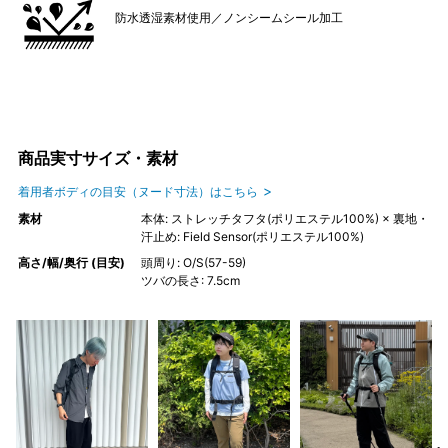
防水透湿素材使用／ノンシームシール加工
商品実寸サイズ・素材
着用者ボディの目安（ヌード寸法）はこちら
素材
本体: ストレッチタフタ(ポリエステル100%) × 裏地・
汗止め: Field Sensor(ポリエステル100%)
高さ/幅/奥行 (目安)
頭周り: O/S(57-59)
ツバの長さ: 7.5cm