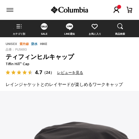
カテゴリ別
SALE
LINE通知
お気に入り
商品検索
UNISEX
紫外線
防水
HIKE
品番 :
PU5693
ティフィンヒルキャップ
Tiffin Hill™ Cap
4.7
（24）
レビューを見る
レインジャケットとのレイヤードが楽しめるワークキャップ