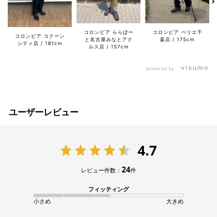
コロンビア ららぽー
コロンビア ペリエ千
コロンビア コクーン
と名古屋みなとアク
葉店
175cm
シティ店
181cm
ルス店
157cm
powered by
ユーザーレビュー
4.7
24
レビュー件数：
件
フィッティング
小さめ
大きめ