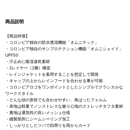
商品説明
【商品特徴】
・コロンビア独自の防水透湿機能「オムニテック」
・コロンビア独自のサンプロテクション機能「オムニシェイド」
UPF50
・汗止めに吸湿速乾素材
・2レイヤー（2層）構造
・レインジャケットを着用することを想定して開発
・キャップの上からレインフードを合わせる事が可能
・コロンビアロゴをワンポイントとしたシンプルでクラシカルな
ワークスタイル
・どんな頭の形状でも合わせやすい、角ばったフォルム
・表地は軽量でノンストレスな被り心地のストレッチタフタ素材
・裏地は通気性の良いメッシュ仕様
・縫製箇所にシームシーリング加工
・しっかりとしたツバで顔周りを雨からカード