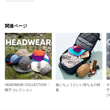
関連ページ
HEADWEAR COLLECTION -
旅にちょうどいい持ちもの特
サ
帽子コレクション
集
子
│