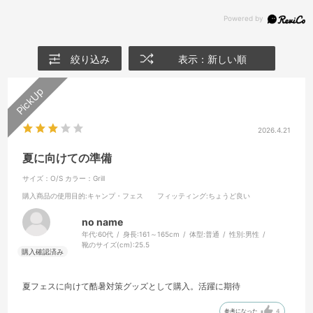
絞り込み
表示：新しい順
2026.4.21
夏に向けての準備
サイズ：O/S
カラー：Grill
購入商品の使用目的
:キャンプ・フェス
フィッティング
:ちょうど良い
no name
年代:
60代
身長:
161～165cm
体型:
普通
性別:
男性
靴のサイズ(cm):
25.5
夏フェスに向けて酷暑対策グッズとして購入。活躍に期待
参考になった
4