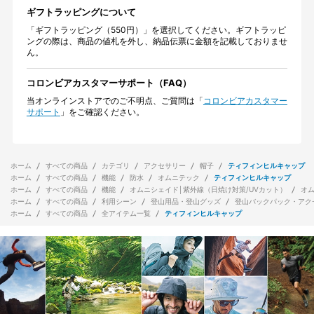
ギフトラッピングについて
「ギフトラッピング（550円）」を選択してください。ギフトラッピ
ングの際は、商品の値札を外し、納品伝票に金額を記載しておりませ
ん。
コロンビアカスタマーサポート（FAQ）
当オンラインストアでのご不明点、ご質問は「
コロンビアカスタマー
サポート
」をご確認ください。
ホーム
すべての商品
カテゴリ
アクセサリー
帽子
ティフィンヒルキャップ
ホーム
すべての商品
機能
防水
オムニテック
ティフィンヒルキャップ
ホーム
すべての商品
機能
オムニシェイド│紫外線（日焼け対策/UVカット）
オ
ホーム
すべての商品
利用シーン
登山用品・登山グッズ
登山バックパック・アク
ホーム
すべての商品
全アイテム一覧
ティフィンヒルキャップ