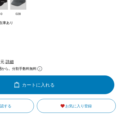
10
028
在庫あり
還元
詳細
円
から。分割手数料無料
カートに入れる
確認する
お気に入り登録