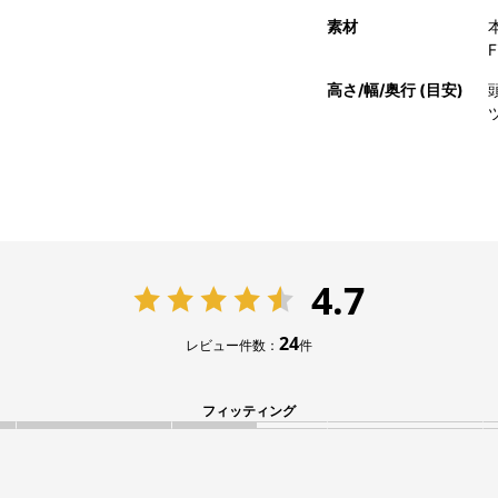
素材
F
高さ/幅/奥行 (目安)
頭
4.7
24
レビュー件数：
件
フィッティング