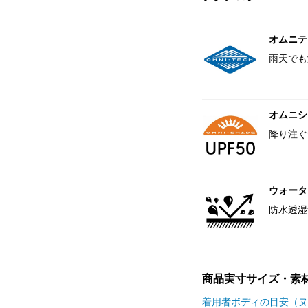
オムニテ
雨天でも
オムニシェ
降り注ぐ
ウォータ
防水透湿
商品実寸サイズ・素
着用者ボディの目安（ヌ