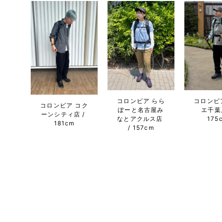
コロンビア らら
コロンビ
コロンビア コク
ぽーと名古屋み
エ千葉
ーンシティ店
なとアクルス店
175
181cm
157cm