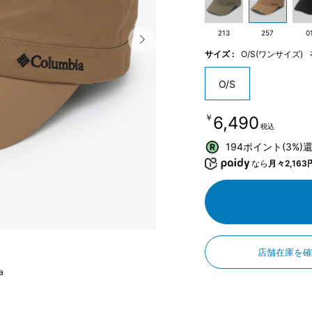
213
257
0
サイズ :
O/S(ワンサイズ)
O/S
￥6,490
税込
194ポイント(3%)
なら
月々2,163
店舗在庫を
a