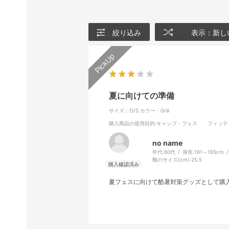
絞り込み
表示：新し
夏に向けての準備
サイズ：O/S
カラー：Grill
購入商品の使用目的
:キャンプ・フェス
フィッテ
no name
年代:
60代
身長:
161～165cm
靴のサイズ(cm):
25.5
夏フェスに向けて酷暑対策グッズとして購