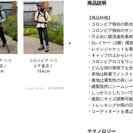
商品説明
【商品特徴】
・コロンビア独自の防水
・コロンビア独自のサン
・汗止めに吸湿速乾素材
・2レイヤー（2層）構
・レインジャケットを着
・キャップの上からレイ
コロンビア らら
コ
ア ペリ
コロンビア ペリ
・コロンビアロゴをワン
ぽーと沼津店
PIVO
店
エ千葉店
・どんな頭の形状でも合
162cm
店
cm
154cm
・表地は軽量でノンスト
・裏地は通気性の良いメ
・縫製箇所にシームシー
powered by
・しっかりとしたツバで
・後部にサイズ調整可能
・トレッキングや雨の日
・コーディネートを選ば
テクノロジー