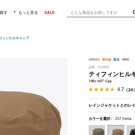
探す
もっと見る
SALE
フィンヒルキャップ
UNISEX
紫外線
防水
HIKE
品番 :
PU5693
ティフィンヒル
Tiffin Hill™ Cap
4.7
（24
レインジャケットとのレ
カラーを選択 :
257 Delta