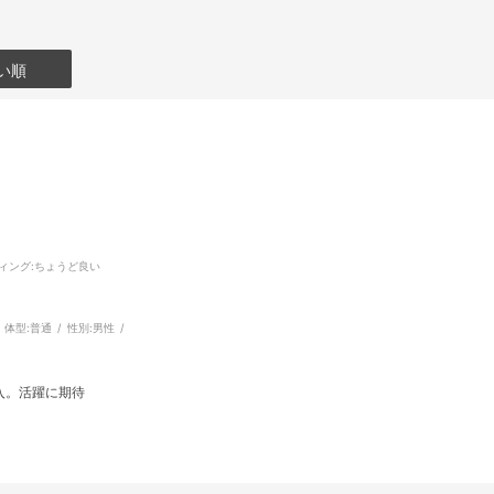
い順
ィング
:ちょうど良い
体型:
普通
性別:
男性
入。活躍に期待