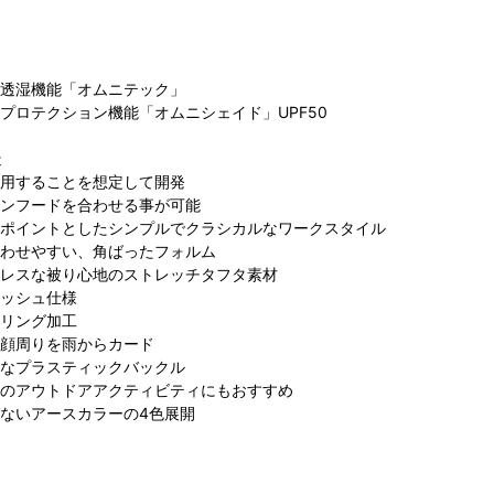
透湿機能「オムニテック」
プロテクション機能「オムニシェイド」UPF50
造
用することを想定して開発
ンフードを合わせる事が可能
ロンビア
コロンビア サン
コロンビア ペリ
コ
ポイントとしたシンプルでクラシカルなワークスタイル
T CROSS
シャインシティ
エ千葉店
ぽ
わせやすい、角ばったフォルム
161cm
アルパ店
154cm
レスな被り心地のストレッチタフタ素材
171cm
ッシュ仕様
リング加工
顔周りを雨からカード
なプラスティックバックル
のアウトドアアクティビティにもおすすめ
ないアースカラーの4色展開