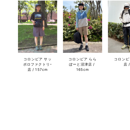
コロンビア サッ
コロンビア らら
コロンビ
ポロファクトリｰ
ぽーと沼津店
店
店
157cm
165cm