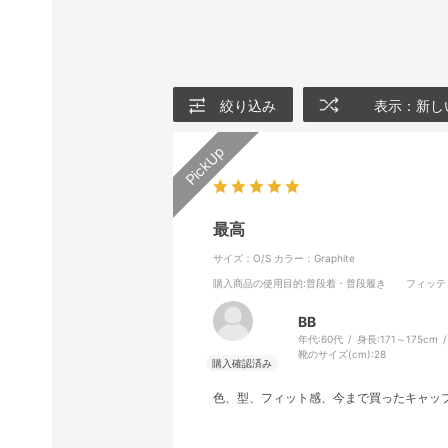
絞り込み
表示：新し
最高
サイズ：O/S
カラー：Graphite
購入商品の使用目的
:普段着・普段履き
フィッテ
BB
年代:
60代
身長:
171～175cm
靴のサイズ(cm):
28
色、型、フィット感、今まで買ったキャッ