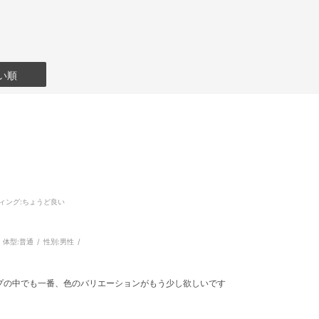
い順
ィング
:ちょうど良い
体型:
普通
性別:
男性
プの中でも一番、色のバリエーションがもう少し欲しいです