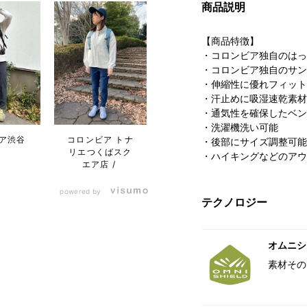
商品説明
【商品特徴】
・コロンビア独自のはっ
・コロンビア独自のサン
・伸縮性に優れフィット
・汗止めに吸湿速乾素材
・通気性を確保したベン
・洗濯機洗い可能
ア渋谷
コロンビア トナ
・後部にサイズ調整可能
リエつくばスク
・ハイキングなどのアウ
エア店
powered by
テクノロジー
オムニシ
素材その