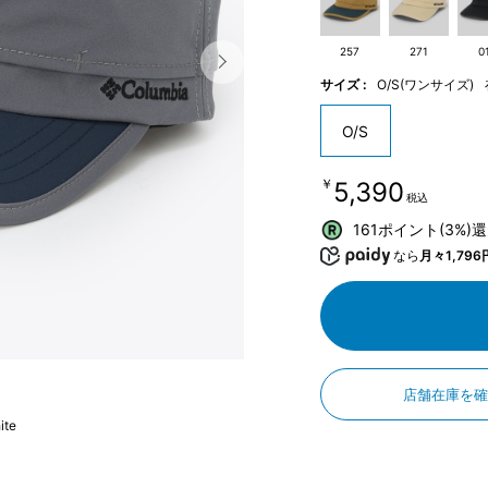
257
271
0
サイズ :
O/S(ワンサイズ)
O/S
￥5,390
税込
161ポイント(3%)
なら
月々1,796
店舗在庫を
ite