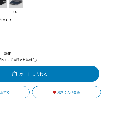
10
053
在庫あり
還元
詳細
円
から。分割手数料無料
カートに入れる
確認する
お気に入り登録