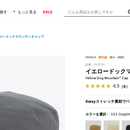
探す
もっと見る
SALE
ロードックマウンテンキャップ
UNISEX
紫外線
撥水
HIKE
品番 :
PU5701
イエロードック
Yellow Dog Mountain™ Cap
4.9
（8）
4wayストレッチ素材で
カラーを選択 :
053 Graphi