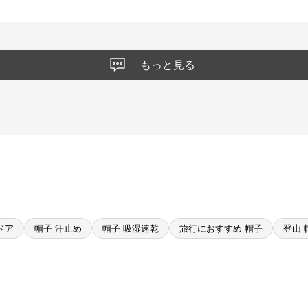
もっと見る
ドア
帽子 汗止め
帽子 吸湿速乾
旅行におすすめ 帽子
登山 