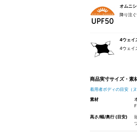
オムニシェ
降り注ぐ
4ウェイ
4ウェイ
商品実寸サイズ・素
着用者ボディの目安（ヌ
素材
F
高さ/幅/奥行 (目安)
頭