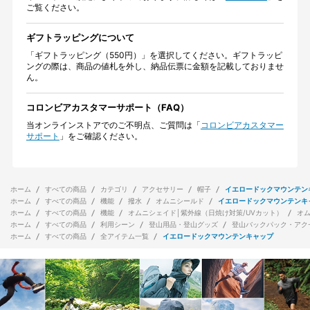
ご覧ください。
ギフトラッピングについて
「ギフトラッピング（550円）」を選択してください。ギフトラッピ
ングの際は、商品の値札を外し、納品伝票に金額を記載しておりませ
ん。
コロンビアカスタマーサポート（FAQ）
当オンラインストアでのご不明点、ご質問は「
コロンビアカスタマー
サポート
」をご確認ください。
ホーム
すべての商品
カテゴリ
アクセサリー
帽子
イエロードックマウンテン
ホーム
すべての商品
機能
撥水
オムニシールド
イエロードックマウンテンキ
ホーム
すべての商品
機能
オムニシェイド│紫外線（日焼け対策/UVカット）
オ
ホーム
すべての商品
利用シーン
登山用品・登山グッズ
登山バックパック・アク
ホーム
すべての商品
全アイテム一覧
イエロードックマウンテンキャップ