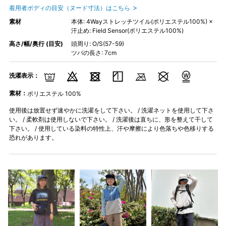
着用者ボディの目安（ヌード寸法）はこちら
素材
本体: 4Wayストレッチツイル(ポリエステル100%) ×
汗止め: Field Sensor(ポリエステル100%)
高さ/幅/奥行 (目安)
頭周り: O/S(57-59)
ツバの長さ: 7cm
洗濯表示：
素材：
ポリエステル 100%
使用後は放置せず速やかに洗濯をして下さい。 / 洗濯ネットを使用して下さ
い。 / 柔軟剤は使用しないで下さい。 / 洗濯後は直ちに、形を整えて干して
下さい。 / 使用している染料の特性上、汗や摩擦により色落ちや色移りする
恐れがあります。