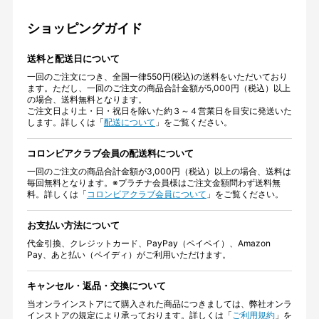
ショッピングガイド
送料と配送日について
一回のご注文につき、全国一律550円(税込)の送料をいただいており
ます。ただし、一回のご注文の商品合計金額が5,000円（税込）以上
の場合、送料無料となります。
ご注文日より土・日・祝日を除いた約３～４営業日を目安に発送いた
します。詳しくは「
配送について
」をご覧ください。
コロンビアクラブ会員の配送料について
一回のご注文の商品合計金額が3,000円（税込）以上の場合、送料は
毎回無料となります。※プラチナ会員様はご注文金額問わず送料無
料。詳しくは「
コロンビアクラブ会員について
」をご覧ください。
お支払い方法について
代金引換、クレジットカード、PayPay（ペイペイ）、Amazon
Pay、あと払い（ペイディ）がご利用いただけます。
キャンセル・返品・交換について
当オンラインストアにて購入された商品につきましては、弊社オンラ
インストアの規定により承っております。詳しくは「
ご利用規約
」を