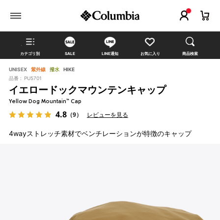
カテゴリ別
SALE
LINE通知
お気に入り
商品検索
UNISEX
紫外線
撥水
HIKE
品番 :
PU5701
イエロードックマウンテンキャップ
Yellow Dog Mountain™ Cap
4.8
（9）
レビューを見る
4wayストレッチ素材でベンチレーションが特徴のキャップ