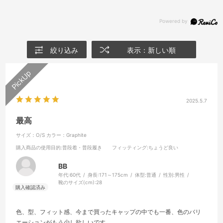
絞り込み
表示：新しい順
2025.5.7
最高
サイズ：O/S
カラー：Graphite
購入商品の使用目的
:普段着・普段履き
フィッティング
:ちょうど良い
BB
年代:
60代
身長:
171～175cm
体型:
普通
性別:
男性
靴のサイズ(cm):
28
色、型、フィット感、今まで買ったキャップの中でも一番、色のバリ
エーションがもう少し欲しいです