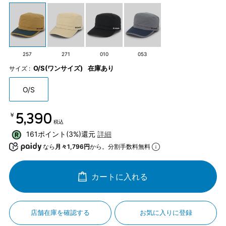
257
271
010
053
O/S(ワンサイズ)
在庫あり
サイズ :
O/S
￥5,390
税込
161ポイント(3%)還元
詳細
なら
月々1,796円
から。分割手数料無料
カートに入れる
店舗在庫を確認する
お気に入りに登録