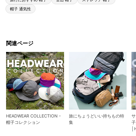
帽子 通気性
関連ページ
HEADWEAR COLLECTION -
旅にちょうどいい持ちもの特
サ
帽子コレクション
集
子
│