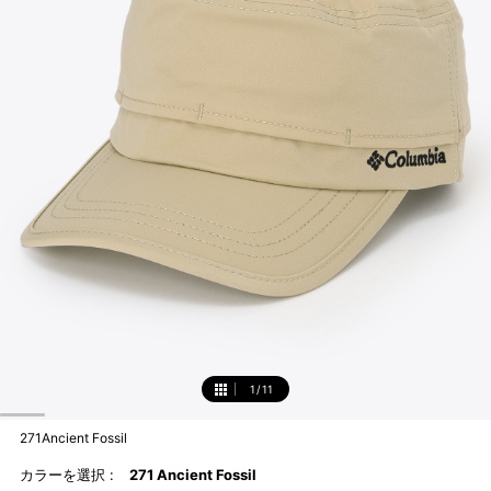
1
/
11
1
271Ancient Fossil
カラーを選択 :
271 Ancient Fossil