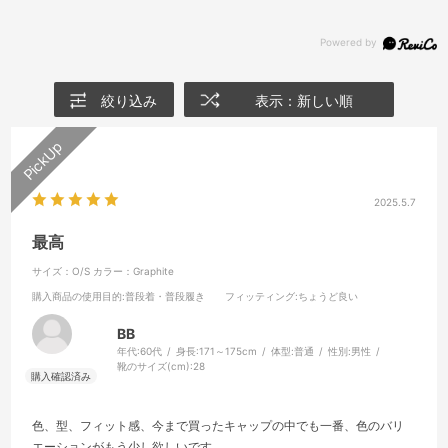
絞り込み
表示：新しい順
2025.5.7
最高
サイズ：O/S
カラー：Graphite
購入商品の使用目的
:普段着・普段履き
フィッティング
:ちょうど良い
BB
年代:
60代
身長:
171～175cm
体型:
普通
性別:
男性
靴のサイズ(cm):
28
色、型、フィット感、今まで買ったキャップの中でも一番、色のバリ
エーションがもう少し欲しいです