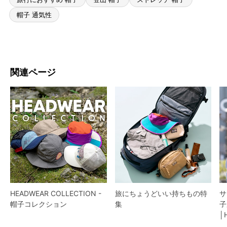
帽子 通気性
関連ページ
HEADWEAR COLLECTION -
旅にちょうどいい持ちもの特
サ
帽子コレクション
集
子
│