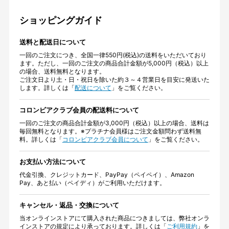
ショッピングガイド
送料と配送日について
一回のご注文につき、全国一律550円(税込)の送料をいただいており
ます。ただし、一回のご注文の商品合計金額が5,000円（税込）以上
の場合、送料無料となります。
ご注文日より土・日・祝日を除いた約３～４営業日を目安に発送いた
します。詳しくは「
配送について
」をご覧ください。
コロンビアクラブ会員の配送料について
一回のご注文の商品合計金額が3,000円（税込）以上の場合、送料は
毎回無料となります。※プラチナ会員様はご注文金額問わず送料無
料。詳しくは「
コロンビアクラブ会員について
」をご覧ください。
お支払い方法について
代金引換、クレジットカード、PayPay（ペイペイ）、Amazon
Pay、あと払い（ペイディ）がご利用いただけます。
キャンセル・返品・交換について
当オンラインストアにて購入された商品につきましては、弊社オンラ
インストアの規定により承っております。詳しくは「
ご利用規約
」を