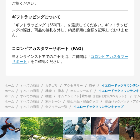
ご覧ください。
ギフトラッピングについて
「ギフトラッピング（550円）」を選択してください。ギフトラッピ
ングの際は、商品の値札を外し、納品伝票に金額を記載しておりませ
ん。
コロンビアカスタマーサポート（FAQ）
当オンラインストアでのご不明点、ご質問は「
コロンビアカスタマー
サポート
」をご確認ください。
ホーム
すべての商品
カテゴリ
アクセサリー
帽子
イエロードックマウンテン
ホーム
すべての商品
機能
撥水
オムニシールド
イエロードックマウンテンキ
ホーム
すべての商品
機能
オムニシェイド│紫外線（日焼け対策/UVカット）
オ
ホーム
すべての商品
利用シーン
登山用品・登山グッズ
登山バックパック・アク
ホーム
すべての商品
全アイテム一覧
イエロードックマウンテンキャップ