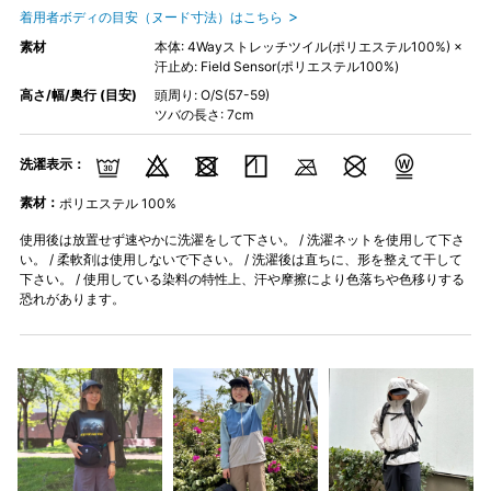
着用者ボディの目安（ヌード寸法）はこちら
素材
本体: 4Wayストレッチツイル(ポリエステル100%) ×
汗止め: Field Sensor(ポリエステル100%)
高さ/幅/奥行 (目安)
頭周り: O/S(57-59)
ツバの長さ: 7cm
洗濯表示：
素材：
ポリエステル 100%
使用後は放置せず速やかに洗濯をして下さい。 / 洗濯ネットを使用して下さ
い。 / 柔軟剤は使用しないで下さい。 / 洗濯後は直ちに、形を整えて干して
下さい。 / 使用している染料の特性上、汗や摩擦により色落ちや色移りする
恐れがあります。