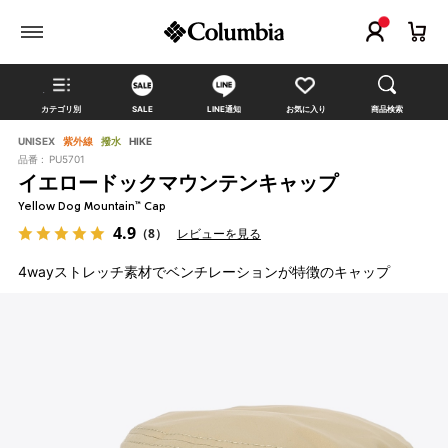
カテゴリ別
SALE
LINE通知
お気に入り
商品検索
UNISEX
紫外線
撥水
HIKE
品番 :
PU5701
イエロードックマウンテンキャップ
Yellow Dog Mountain™ Cap
4.9
（8）
レビューを見る
4wayストレッチ素材でベンチレーションが特徴のキャップ