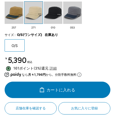
257
271
010
053
O/S(ワンサイズ)
在庫あり
サイズ :
O/S
￥5,390
税込
161ポイント(3%)還元
詳細
なら
月々1,796円
から。分割手数料無料
カートに入れる
店舗在庫を確認する
お気に入りに登録