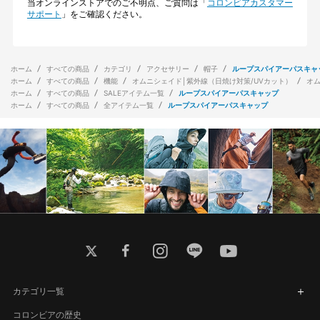
当オンラインストアでのご不明点、ご質問は「
コロンビアカスタマー
サポート
」をご確認ください。
ホーム
すべての商品
カテゴリ
アクセサリー
帽子
ループスパイアーパスキャ
ホーム
すべての商品
機能
オムニシェイド│紫外線（日焼け対策/UVカット）
オ
ホーム
すべての商品
SALEアイテム一覧
ループスパイアーパスキャップ
ホーム
すべての商品
全アイテム一覧
ループスパイアーパスキャップ
twitter
facebook
instagram
line
youtube
カテゴリ一覧
コロンビアの歴史