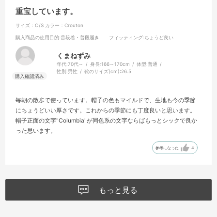
重宝しています。
サイズ：O/S
カラー：Crouton
購入商品の使用目的
:普段着・普段履き
フィッティング
:ちょうど良い
くまねずみ
年代:
70代～
身長:
166～170cm
体型:
普通
性別:
男性
靴のサイズ(cm):
26.5
毎朝の散歩で使っています。帽子の色もマイルドで、生地も今の季節
にちょうどいい厚さです。これからの季節にも丁度良いと思います。
帽子正面の文字"Columbia"が同色系の文字ならばもっとシックで良か
った思います。
参考になった
4
もっと見る