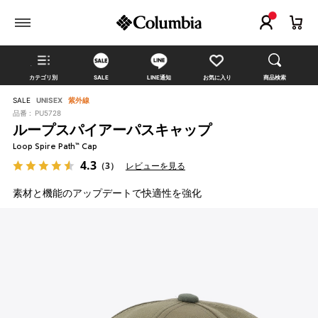
カテゴリ別
SALE
LINE通知
お気に入り
商品検索
SALE
UNISEX
紫外線
品番 :
PU5728
ループスパイアーパスキャップ
Loop Spire Path™ Cap
4.3
（3）
レビューを見る
素材と機能のアップデートで快適性を強化