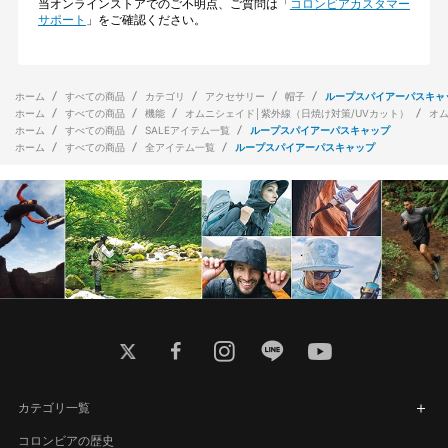
当オンラインストアでのご不明点、ご質問は「
コロンビアカスタマー
サポート
」をご確認ください。
ホーム
すべての商品
カテゴリ
アクセサリー
帽子
ループスパイアーパスキャ
ホーム
すべての商品
機能
オムニシェイド│紫外線（日焼け対策/UVカット）
オ
ホーム
すべての商品
SALEアイテム一覧
ループスパイアーパスキャップ
ホーム
すべての商品
全アイテム一覧
ループスパイアーパスキャップ
twitter
facebook
instagram
line
youtube
カテゴリ一覧
コロンビアの歴史