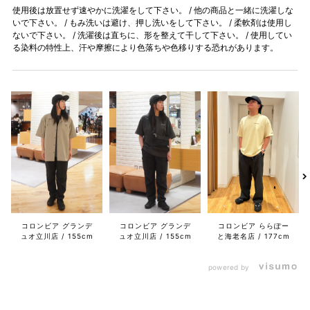
使用後は放置せず速やかに洗濯をして下さい。 / 他の商品と一緒に洗濯しな
いで下さい。 / もみ洗いは避け、押し洗いをして下さい。 / 柔軟剤は使用し
ないで下さい。 / 洗濯後は直ちに、形を整えて干して下さい。 / 使用してい
る染料の特性上、汗や摩擦により色落ちや色移りする恐れがあります。
コロンビア グランデ
コロンビア グランデ
コロンビア ららぽー
ュオ立川店
155cm
ュオ立川店
155cm
と海老名店
177cm
powered by