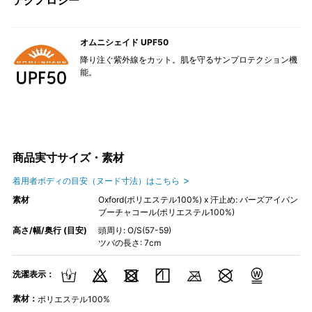
オムニシェイド UPF50
降り注ぐ紫外線をカット。肌を守るサンプロテクション機
能。
商品実寸サイズ・素材
着用者ボディの目安（ヌード寸法）はこちら
素材
Oxford(ポリエステル100%) x 汗止め: バーズアイバン
ブーチャコール(ポリエステル100%)
高さ/幅/奥行 (目安)
頭周り: O/S(57-59)
ツバの長さ: 7cm
洗濯表示：
素材：
ポリエステル100%