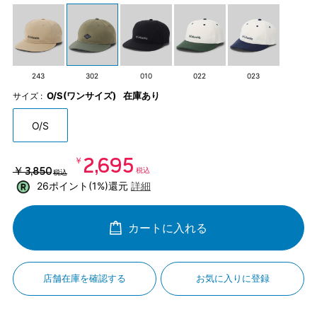
243
302
010
022
023
O/S(ワンサイズ)
在庫あり
サイズ :
O/S
￥2,695
￥3,850
税込
税込
26ポイント(1%)還元
詳細
カートに入れる
店舗在庫を確認する
お気に入りに登録