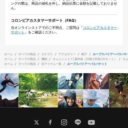
ングの際は、商品の値札を外し、納品伝票に金額を記載しておりませ
ん。
コロンビアカスタマーサポート（FAQ）
当オンラインストアでのご不明点、ご質問は「
コロンビアカスタマー
サポート
」をご確認ください。
ホーム
すべての商品
カテゴリ
アクセサリー
帽子
ループスパイアーパスバケ
ホーム
すべての商品
機能
オムニシェイド│紫外線（日焼け対策/UVカット）
オ
ホーム
すべての商品
全アイテム一覧
ループスパイアーパスバケット
twitter
facebook
instagram
line
youtube