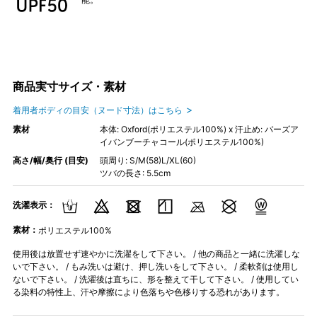
商品実寸サイズ・素材
着用者ボディの目安（ヌード寸法）はこちら
素材
本体: Oxford(ポリエステル100%) x 汗止め: バーズア
イバンブーチャコール(ポリエステル100%)
高さ/幅/奥行 (目安)
頭周り: S/M(58)L/XL(60)
ツバの長さ: 5.5cm
洗濯表示：
素材：
ポリエステル100%
使用後は放置せず速やかに洗濯をして下さい。 / 他の商品と一緒に洗濯しな
いで下さい。 / もみ洗いは避け、押し洗いをして下さい。 / 柔軟剤は使用し
ないで下さい。 / 洗濯後は直ちに、形を整えて干して下さい。 / 使用してい
る染料の特性上、汗や摩擦により色落ちや色移りする恐れがあります。