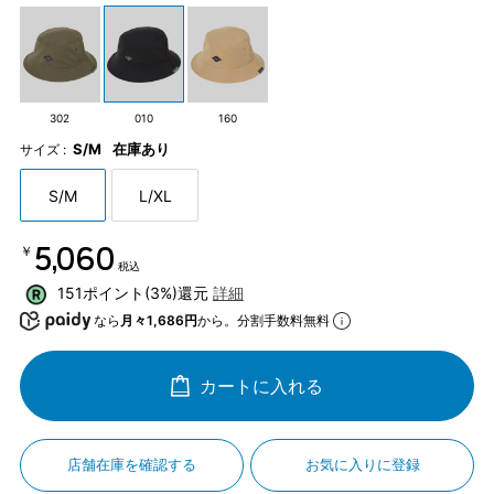
302
010
160
S/M
在庫あり
サイズ :
S/M
L/XL
￥5,060
税込
151ポイント(3%)還元
詳細
なら
月々1,686円
から。分割手数料無料
カートに入れる
店舗在庫を確認する
お気に入りに登録