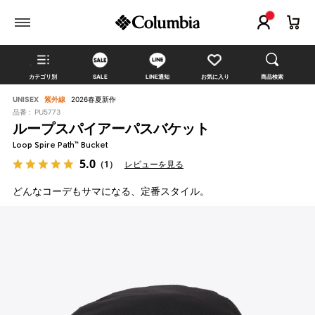
カテゴリ別
SALE
LINE通知
お気に入り
商品検索
UNISEX
紫外線
2026春夏新作
品番 :
PU5773
ループスパイアーパスバケット
Loop Spire Path™ Bucket
5.0
（1）
レビューを見る
どんなコーデもサマになる、定番スタイル。