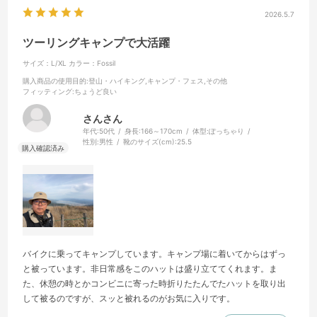
2026.5.7
ツーリングキャンプで大活躍
サイズ：L/XL
カラー：Fossil
購入商品の使用目的
:登山・ハイキング,キャンプ・フェス,その他
フィッティング
:ちょうど良い
さんさん
年代:
50代
身長:
166～170cm
体型:
ぽっちゃり
性別:
男性
靴のサイズ(cm):
25.5
バイクに乗ってキャンプしています。キャンプ場に着いてからはずっ
と被っています。非日常感をこのハットは盛り立ててくれます。ま
た、休憩の時とかコンビニに寄った時折りたたんでたハットを取り出
して被るのですが、スッと被れるのがお気に入りです。