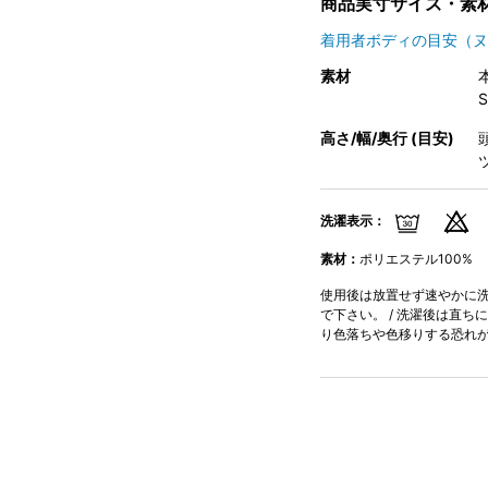
商品実寸サイズ・素
着用者ボディの目安（ヌ
素材
高さ/幅/奥行 (目安)
頭
洗濯表示：
素材：
ポリエステル100%
使用後は放置せず速やかに洗濯
で下さい。 / 洗濯後は直ち
り色落ちや色移りする恐れ