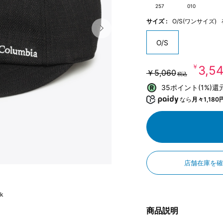
257
010
サイズ :
O/S(ワンサイズ)
O/S
￥3,5
￥5,060
税込
35ポイント(1%)還
なら
月々1,180
店舗在庫を
ck
商品説明