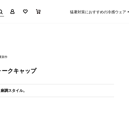
マイページ
お気に入り
買い物かご
猛暑対策におすすめの冷感ウェア
春夏新作
ォークキャップ
、麻調スタイル。