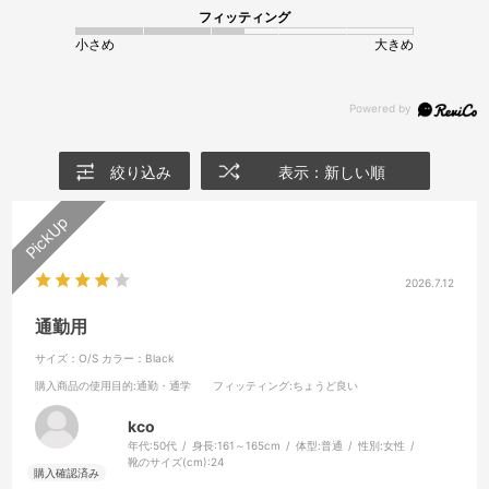
フィッティング
小さめ
大きめ
絞り込み
表示：新しい順
2026.7.12
通勤用
サイズ：O/S
カラー：Black
購入商品の使用目的
:通勤・通学
フィッティング
:ちょうど良い
kco
年代:
50代
身長:
161～165cm
体型:
普通
性別:
女性
靴のサイズ(cm):
24