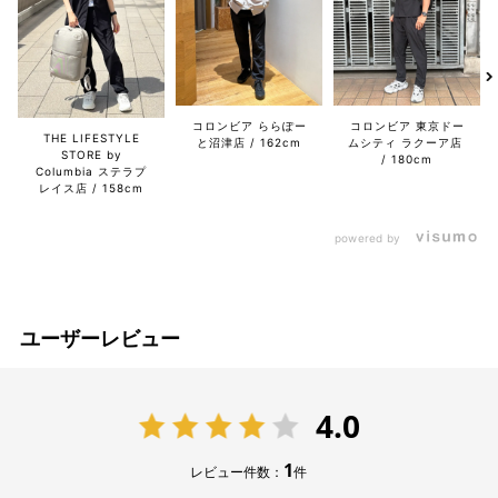
コロンビア ららぽー
コロンビア 東京ドー
THE LIFESTYLE
と沼津店
162cm
ムシティ ラクーア店
STORE by
180cm
Columbia ステラプ
レイス店
158cm
powered by
ユーザーレビュー
4.0
1
レビュー件数：
件