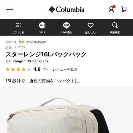
カテゴリ別
SALE
LINE通知
お気に入り
商品検索
UNISEX
撥水
2026春夏新作
品番 :
PU7167
スターレンジ16Lバックパック
Star Range™ 16L Backpack
4.0
（1）
レビューを見る
16L設計で、通勤の荷物をコンパクトに。