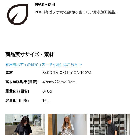
PFAS不使用
PFAS(有機フッ素化合物)を含まない撥水加工製品。
商品実寸サイズ・素材
着用者ボディの目安（ヌード寸法）はこちら
素材
840D TM OX(ナイロン100%)
高さ/幅/奥行 (目安)
42cm×27cm×10cm
重量(g) (目安)
640g
容量(L) (目安)
16L