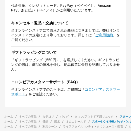
代金引換、クレジットカード、PayPay（ペイペイ）、Amazon
Pay、あと払い（ペイディ）がご利用いただけます。
キャンセル・返品・交換について
当オンラインストアにて購入された商品につきましては、弊社オンラ
インストアの規定により承っております。詳しくは「
ご利用規約
」を
ご覧ください。
ギフトラッピングについて
「ギフトラッピング（550円）」を選択してください。ギフトラッピ
ングの際は、商品の値札を外し、納品伝票に金額を記載しておりませ
ん。
コロンビアカスタマーサポート（FAQ）
当オンラインストアでのご不明点、ご質問は「
コロンビアカスタマー
サポート
」をご確認ください。
ホーム
すべての商品
カテゴリ
バッグ
タウン/アウトドア用リュック
スターレ
ホーム
すべての商品
機能
撥水
オムニシールド
スターレンジ16Lバックパッ
ホーム
すべての商品
利用シーン
ライフスタイル│シティ・タウンユース・街着