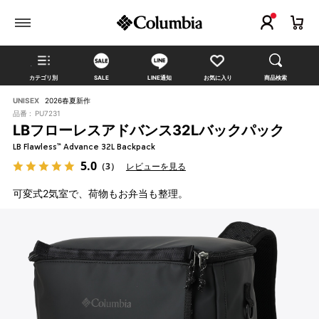
カテゴリ別
SALE
LINE通知
お気に入り
商品検索
UNISEX
2026春夏新作
品番 :
PU7231
LBフローレスアドバンス32Lバックパック
LB Flawless™ Advance 32L Backpack
5.0
（3）
レビューを見る
可変式2気室で、荷物もお弁当も整理。