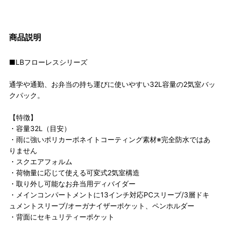
商品説明
■LBフローレスシリーズ
通学や通勤、お弁当の持ち運びに使いやすい32L容量の2気室バッ
クパック。
【特徴】
・容量32L（目安）
・雨に強いポリカーボネイトコーティング素材※完全防水ではあ
りません
・スクエアフォルム
・荷物量に応じて使える可変式2気室構造
・取り外し可能なお弁当用ディバイダー
・メインコンパートメントに13インチ対応PCスリーブ/3層ドキ
ュメントスリーブ/オーガナイザーポケット、ペンホルダー
・背面にセキュリティーポケット