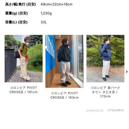
高さ/幅/奥行 (目安)
49cm×32cm×16cm
重量(g) (目安)
1,230g
容量(L) (目安)
32L
コロンビア PIVOT
コロンビア 泉パーク
CROSS店
161cm
タウン タピオ店
コロンビア PIVOT
170cm
CROSS店
163cm
powered by