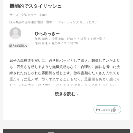
機能的でスタイリッシュ
サイズ：O/S
カラー：Black
購入商品の使用目的
:通勤・通学
フィッティング
:ちょうど良い
ひらみっきー
年代:
10代
身長:
166～170cm
体型:
やや痩せ型
性別:
男性
靴のサイズ(cm):
26
息子の高校進学祝いに、通学用バッグとして購入。想像していたより
も、四角さを感じるような無機質感もなく、合理的に無駄を省いた洗
練されたおしゃれな雰囲気を感じます。教科書類をたくさん入れても
重たそうに見えず、型くずれすることもなく、重量感もあまり感じら
れない様子です。購入前は、少し大きすぎるかなと心配しましたが、
現在身長168センチの痩せ型ですが、見た目もちょうど良いくらいの大
続きを読む
きさです。息子も気に入っており、購入して良かったです。とっても
満足しております。
参考になった
1