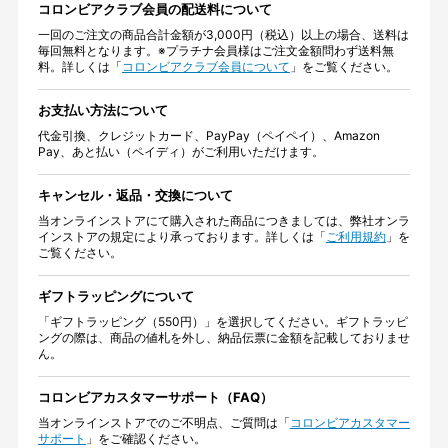
コロンビアクラブ会員の配送料について
一回のご注文の商品合計金額が3,000円（税込）以上の場合、送料は
毎回無料となります。※プラチナ会員様はご注文金額問わず送料無
料。詳しくは「
コロンビアクラブ会員について
」をご覧ください。
お支払い方法について
代金引換、クレジットカード、PayPay（ペイペイ）、Amazon
Pay、あと払い（ペイディ）がご利用いただけます。
キャンセル・返品・交換について
当オンラインストアにて購入された商品につきましては、弊社オンラ
インストアの規定により承っております。詳しくは「
ご利用規約
」を
ご覧ください。
ギフトラッピングについて
「ギフトラッピング（550円）」を選択してください。ギフトラッピ
ングの際は、商品の値札を外し、納品伝票に金額を記載しておりませ
ん。
コロンビアカスタマーサポート（FAQ）
当オンラインストアでのご不明点、ご質問は「
コロンビアカスタマー
サポート
」をご確認ください。