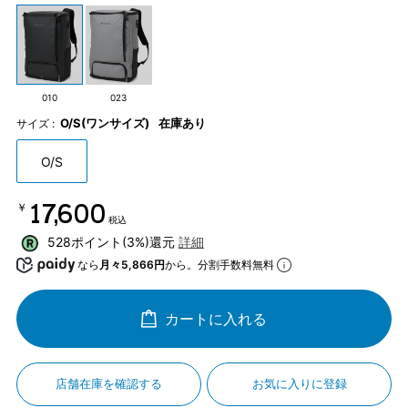
010
023
O/S(ワンサイズ)
在庫あり
サイズ :
O/S
￥17,600
税込
528ポイント(3%)還元
詳細
なら
月々5,866円
から。分割手数料無料
カートに入れる
店舗在庫を確認する
お気に入りに登録