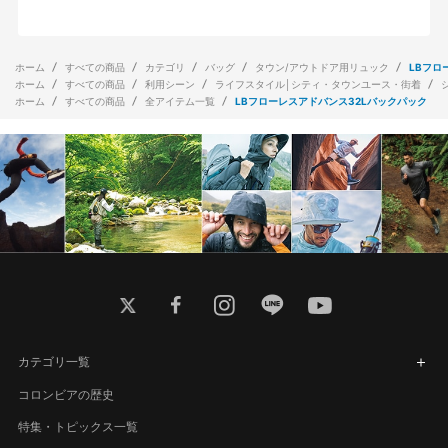
ホーム
すべての商品
カテゴリ
バッグ
タウン/アウトドア用リュック
LBフロ
ホーム
すべての商品
利用シーン
ライフスタイル│シティ・タウンユース・街着
ホーム
すべての商品
全アイテム一覧
LBフローレスアドバンス32Lバックパック
twitter
facebook
instagram
line
youtube
カテゴリ一覧
コロンビアの歴史
特集・トピックス一覧