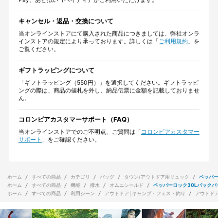
キャンセル・返品・交換について
当オンラインストアにて購入された商品につきましては、弊社オンラ
インストアの規定により承っております。詳しくは「
ご利用規約
」を
ご覧ください。
ギフトラッピングについて
「ギフトラッピング（550円）」を選択してください。ギフトラッピ
ングの際は、商品の値札を外し、納品伝票に金額を記載しておりませ
ん。
コロンビアカスタマーサポート（FAQ）
当オンラインストアでのご不明点、ご質問は「
コロンビアカスタマー
サポート
」をご確認ください。
ホーム
すべての商品
カテゴリ
バッグ
タウン/アウトドア用リュック
ペッパー
ホーム
すべての商品
機能
撥水
オムニシールド
ペッパーロック30Lバックパ
ホーム
すべての商品
利用シーン
アウトドア│キャンプ・フェス・釣り
アウトド