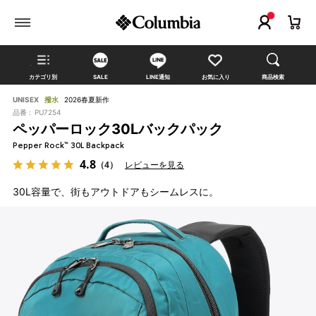
カテゴリ別
SALE
LINE通知
お気に入り
商品検索
UNISEX
撥水
2026春夏新作
品番 :
PU7254
ペッパーロック30Lバックパック
Pepper Rock™ 30L Backpack
4.8
（4）
レビューを見る
30L容量で、街もアウトドアもシームレスに。