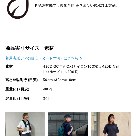
PFAS(有機フッ素化合物)を含まない撥水加工製品。
商品実寸サイズ・素材
着用者ボディの目安（ヌード寸法）はこちら
素材
420D GC TM OX(ナイロン100%) x 420D Nail
Head(ナイロン100%)
高さ/幅/奥行 (目安)
50cm×32cm×19cm
重量(g) (目安)
980g
容量(L) (目安)
30L