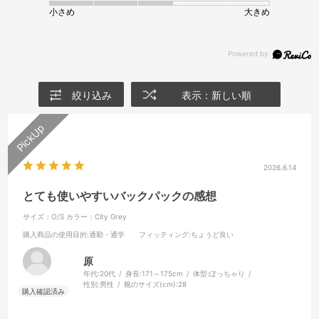
小さめ
大きめ
絞り込み
表示：新しい順
2026.6.14
とても使いやすいバックパックの感想
サイズ：O/S
カラー：City Grey
購入商品の使用目的
:通勤・通学
フィッティング
:ちょうど良い
原
年代:
20代
身長:
171～175cm
体型:
ぽっちゃり
性別:
男性
靴のサイズ(cm):
28