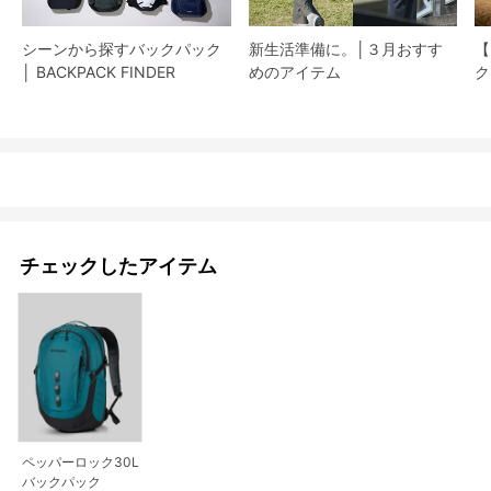
シーンから探すバックパック
新生活準備に。│３月おすす
【
│ BACKPACK FINDER
めのアイテム
ク
チェックしたアイテム
ペッパーロック30L
バックパック