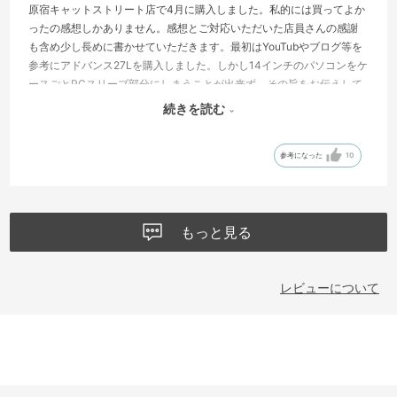
原宿キャットストリート店で4月に購入しました。私的には買ってよか
ったの感想しかありません。感想とご対応いただいた店員さんの感謝
も含め少し長めに書かせていただきます。最初はYouTubやブログ等を
参考にアドバンス27Lを購入しました。しかし14インチのパソコンをケ
ースごとPCスリーブ部分にしまうことが出来ず、その旨をお伝えして
翌日に返品返金処理をしていただきました。実際に使うケースを持参
続きを読む
しいくつかの商品で実際に試させていただき、こちらの30Lのモデルに
辿り着きました。2ヶ月愛用しての感想は、私にとってはとてつもなく
参考になった
10
背負いやすかったです。肩ベルトのパットも厚めで、週5、6日で荷物
が5kgの時、10kgの時も疲れを感じませんでした。撥水能力が高いの
で徒歩10分の駅までで雨に降られたことがありましたがタオルで軽く
拭うだけでシミもつかず、中身ももちろん濡れていませんでした。レ
もっと見る
インカバーも汎用のものを一応入れてありますがまだ使っていませ
ん。流石に豪雨なら使うと思いますが、そんな日は外出したくないで
す。サイドにはペットボトルスペースが2つあり、1つには飲み物、他
レビューについて
方には折り畳み傘を入れておくのが日常になりました。これからの梅
雨などにも最適だと思います。冷たい飲み物の結露もバッグの中身に
は影響が出ないことも最高なポイントです。腰のベルトは取り外し可
能で、とりはずして余っているポケットにしまっています。使う日が
来るかはわかりませんが登山などの用途で必須なこともあるのでしょ
う。最後に個人的な推しポイントを3点ばかり。1点目は、止水ファス