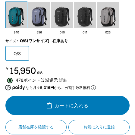
340
556
010
011
023
O/S(ワンサイズ)
在庫あり
サイズ :
O/S
￥15,950
税込
478ポイント(3%)還元
詳細
なら
月々5,316円
から。分割手数料無料
カートに入れる
店舗在庫を確認する
お気に入りに登録