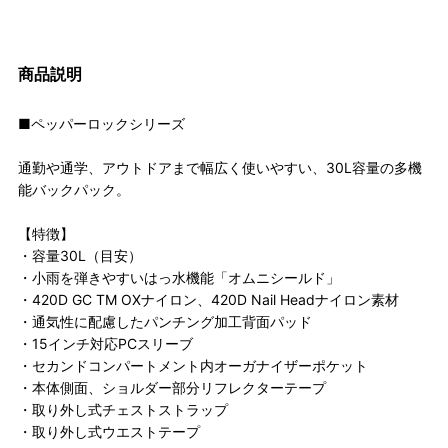
商品説明
■ペッパーロックシリーズ
通勤や通学、アウトドアまで幅広く使いやすい、30L容量の多機
能バックパック。
【特徴】
・容量30L（目安）
・小雨を弾きやすいはっ水機能「オムニシールド」
・420D GC TM OXナイロン、420D Nail Headナイロン素材
・通気性に配慮したパンチング加工背面パッド
・15インチ対応PCスリーブ
・セカンドコンパートメント内オーガナイザーポケット
・本体側面、ショルダー部分リフレクターテープ
・取り外し式チェストストラップ
・取り外し式ウエストテープ