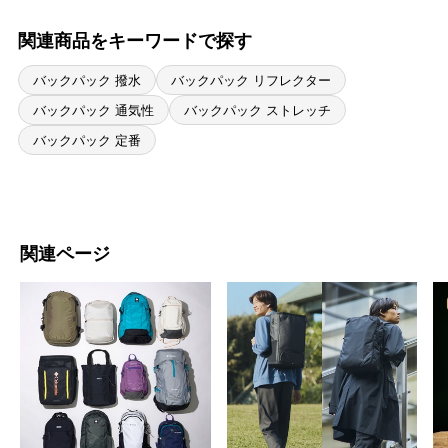
ナーではないことです。それであることの利点ももちろんわかります
が、少しばかり開きにくく閉めづらい。一般的なファスナーだからこ
関連商品をキーワードで探す
その普通な開けやすさは週5、6日使う時のストレスを感じません。2点
目は日本で企画されていることです。背負いやすい、細かなところへ
バックパック 撥水
バックパック リフレクター
の配慮、日本人体格への適応etc... こういうのがいいんだよねと使う
うちに感じられます。最後にリーズナブルなこと。他ブランドでは2、
バックパック 通気性
バックパック ストレッチ
2.5倍の価格で販売されいる商品よりも品質、造り、デザインに感動す
バックパック 定番
るタイミングがいつくもありました。海外ブランドのカッコいい商品
もいいですがカッコだけいい商品より日々を少しでもアップデートし
てくれるもの、そこを踏まえてもかなり安いと感じました。これから
も応援していきたいです。
関連ページ