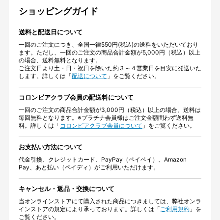
ショッピングガイド
送料と配送日について
一回のご注文につき、全国一律550円(税込)の送料をいただいており
ます。ただし、一回のご注文の商品合計金額が5,000円（税込）以上
の場合、送料無料となります。
ご注文日より土・日・祝日を除いた約３～４営業日を目安に発送いた
します。詳しくは「
配送について
」をご覧ください。
コロンビアクラブ会員の配送料について
一回のご注文の商品合計金額が3,000円（税込）以上の場合、送料は
毎回無料となります。※プラチナ会員様はご注文金額問わず送料無
料。詳しくは「
コロンビアクラブ会員について
」をご覧ください。
お支払い方法について
代金引換、クレジットカード、PayPay（ペイペイ）、Amazon
Pay、あと払い（ペイディ）がご利用いただけます。
キャンセル・返品・交換について
当オンラインストアにて購入された商品につきましては、弊社オンラ
インストアの規定により承っております。詳しくは「
ご利用規約
」を
ご覧ください。