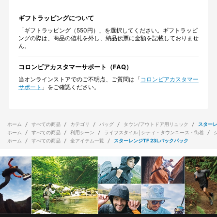
ギフトラッピングについて
「ギフトラッピング（550円）」を選択してください。ギフトラッピ
ングの際は、商品の値札を外し、納品伝票に金額を記載しておりませ
ん。
コロンビアカスタマーサポート（FAQ）
当オンラインストアでのご不明点、ご質問は「
コロンビアカスタマー
サポート
」をご確認ください。
ホーム
すべての商品
カテゴリ
バッグ
タウン/アウトドア用リュック
スターレ
ホーム
すべての商品
利用シーン
ライフスタイル│シティ・タウンユース・街着
ホーム
すべての商品
全アイテム一覧
スターレンジTF 23Lバックパック