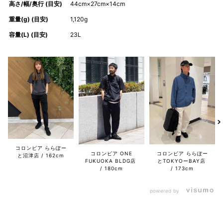
高さ/幅/奥行 (目安)
44cm×27cm×14cm
重量(g) (目安)
1,120g
容量(L) (目安)
23L
コロンビア ららぽー
コロンビア ONE
コロンビア ららぽー
と沼津店
162cm
FUKUOKA BLDG店
とTOKYOーBAY店
180cm
173cm
powered by