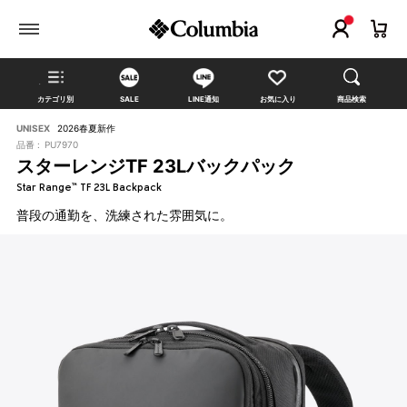
カテゴリ別
SALE
LINE通知
お気に入り
商品検索
UNISEX
2026春夏新作
品番 :
PU7970
スターレンジTF 23Lバックパック
Star Range™ TF 23L Backpack
普段の通勤を、洗練された雰囲気に。