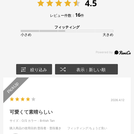
4.5
16
レビュー件数：
件
フィッティング
小さめ
大きめ
絞り込み
表示：新しい順
2026.4.12
可愛くて素晴らしい
サイズ：O/S
カラー：British Tan
購入商品の使用目的
:普段着・普段履き
フィッティング
:ちょうど良い