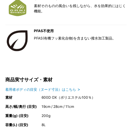
素材そのものの風合いを残しながら、水を効果的にはじく
機能。
PFAS不使用
PFAS(有機フッ素化合物)を含まない撥水加工製品。
商品実寸サイズ・素材
着用者ボディの目安（ヌード寸法）はこちら
素材
600D OX（ポリエステル100％）
高さ/幅/奥行 (目安)
19cm / 28cm / 11cm
重量(g) (目安)
200g
容量(L) (目安)
8L