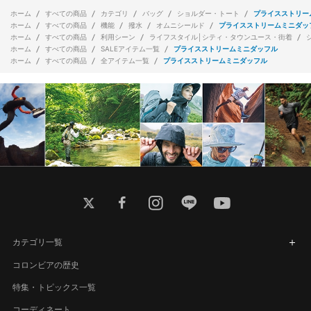
ホーム
すべての商品
カテゴリ
バッグ
ショルダー・トート
プライスストリー
ホーム
すべての商品
機能
撥水
オムニシールド
プライスストリームミニダッ
ホーム
すべての商品
利用シーン
ライフスタイル│シティ・タウンユース・街着
ホーム
すべての商品
SALEアイテム一覧
プライスストリームミニダッフル
ホーム
すべての商品
全アイテム一覧
プライスストリームミニダッフル
twitter
facebook
instagram
line
youtube
カテゴリ一覧
コロンビアの歴史
特集・トピックス一覧
コーディネート