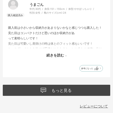
うまごん
年代:
30代
身長:
151～155cm
体型:
ややぽっちゃり
性別:
女性
靴のサイズ(cm):
24
購入前は小さいから収納力があまりないかなと感じつつも購入した！
見た目はコンパクトだけど思いのほか収納力があ
って素晴らしいです！
見た目は可愛いし肩掛けの時は体とのフィット感もいいです！
ショルダーベルトを外せば手持ちにもなりシーンに合わせて使い分け
られるから一つ二役できるからかなり重宝すると思います！
続きを読む
値段もリーズナブルなので色違いがあってもいいかも！
参考になった
1
もっと見る
レビューについて